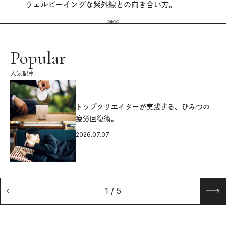
ウェルビーイングな紫外線との向き合い方。
Popular
人気記事
源
トップクリエイターが実践する、ひみつの
疲労回復術。
2026.07.07
1
/
5