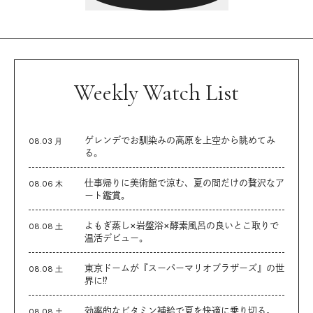
Weekly Watch List
ゲレンデでお馴染みの高原を上空から眺めてみ
08.03 月
る。
仕事帰りに美術館で涼む、夏の間だけの贅沢なア
08.06 木
ート鑑賞。
よもぎ蒸し×岩盤浴×酵素風呂の良いとこ取りで
08.08 土
温活デビュー。
東京ドームが『スーパーマリオブラザーズ』の世
08.08 土
界に⁉︎
効率的なビタミン補給で夏を快適に乗り切る。
08.08 土