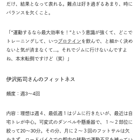
だけ、結果となって表れる。難点は好き過ぎるあまり、時に
バランスを欠くこと。
「“運動するなら最大効率を！”という意識が強くて、どこで
トレーニングして、いつ
プロテイン
を飲んで、と細かく決め
ないと気が済まなくて…。それでジムに行けないんですよ
ね、本末転倒ですけど（笑）」
伊沢拓司さんのフィットネス
頻度：週3〜4回
内容：理想は週４、最低週１はジムに行きたいが、最近は自
宅トレが中心。可変式のダンベルや懸垂器で、１〜２部位に
絞って20〜30分。その分、月に２〜３回のフットサルは欠
かさず、ロードバイクでの都内の移動で運動不足を補ってい