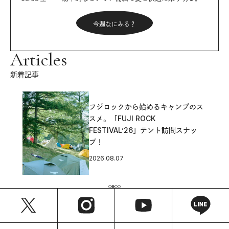
今週なにみる？
Articles
新着記事
フジロックから始めるキャンプのス
スメ。「FUJI ROCK
FESTIVAL’26」テント訪問スナッ
プ！
2026.08.07