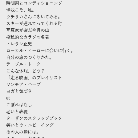
時間割とコンディショニング
怪我こそ、私。
ウチサカさんにきいてみる。
スキーが連れてってくれる町
写真家が選ぶ今月の山
極私的なカラダの名著
トレラン正史
ローカル・ヒーローに会いに行く。
自分の旅のつくりかた。
テーブル・トーク
こんな休暇、どう？
「走る映画」のプレイリスト
ワンモア・ハーブ
ヨガと気づき
at
こぼればなし
老いと表現
ターザンのスクラップブック
笑いとウェルビーイング
あの人の隣には。