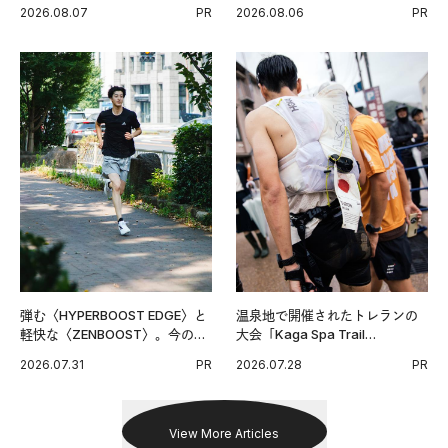
い毎日の簡単コンディショニン
チンPRO》という新習慣。
2026.08.07
PR
2026.08.06
PR
グ習慣。
弾む〈HYPERBOOST EDGE〉と
温泉地で開催されたトレランの
軽快な〈ZENBOOST〉。今の時
大会「Kaga Spa Trail
代に寄り添うアディダスが打ち
Endurance 100 by UTMB」。本
2026.07.31
PR
2026.07.28
PR
出した新機軸。
戦を夢見るランナーたちの奮闘
を追った。
View More Articles