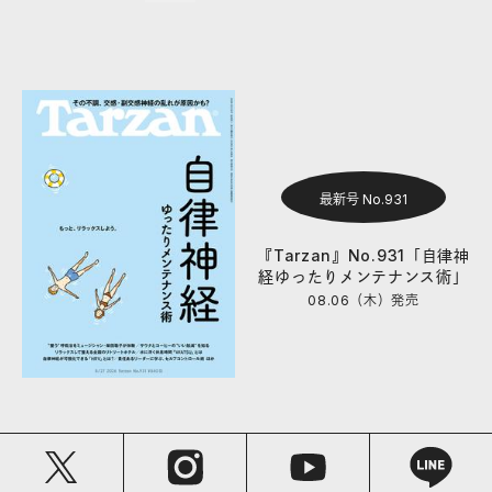
最新号 No.931
『Tarzan』No.931「自律神
経ゆったりメンテナンス術」
08.06（木）
発売