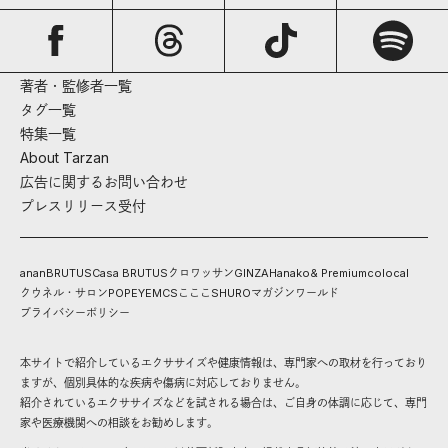
著者・監修者一覧
タグ一覧
特集一覧
About Tarzan
広告に関するお問い合わせ
プレスリリース受付
anan
BRUTUS
Casa BRUTUS
クロワッサン
GINZA
Hanako
& Premium
colocal
クウネル・サロン
POPEYE
MCS
こここ
SHURO
マガジンワールド
プライバシーポリシー
本サイトで紹介しているエクササイズや健康情報は、専門家への取材を行っており
ますが、個別具体的な疾病や傷病に対応しておりません。
紹介されているエクササイズなどを試される場合は、ご自身の体調に応じて、専門
家や医療機関への相談をお勧めします。