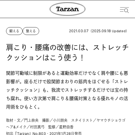
2021.03.07
2025.09.18
鍛える
整える
（
Updated）
肩こり・腰痛の改善には、ストレッチ
クッションはこう使う！
関節可動域に制限があると運動効率だけでなく肩や腰にも悪
影響が。座るだけで股関節まわりの筋肉をほぐせる「ストレ
ッチクッション」も、我流でストレッチするだけでは宝の持
ち腐れ。使い方次第で肩こり＆腰痛対策となる優れモノの活
用術をひもとく。
取材・文／門上奈央 撮影／小川朋央 スタイリスト／ヤマウチショウゴ
ヘア&メイク／村田真弓 監修／星野由香
初出『Tarzan』No.803・2021年1月28日発売