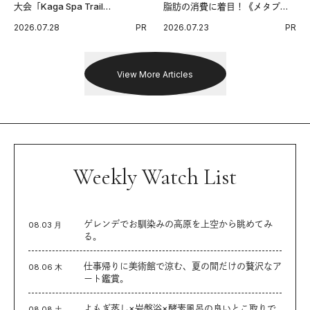
大会「Kaga Spa Trail
脂肪の消費に着目！《メタプラ
Endurance 100 by UTMB」。本
ス ウエスト》で始める体メンテ
2026.07.28
PR
2026.07.23
PR
戦を夢見るランナーたちの奮闘
習慣。
を追った。
View More Articles
Weekly Watch List
ゲレンデでお馴染みの高原を上空から眺めてみ
08.03 月
る。
仕事帰りに美術館で涼む、夏の間だけの贅沢なア
08.06 木
ート鑑賞。
よもぎ蒸し×岩盤浴×酵素風呂の良いとこ取りで
08.08 土