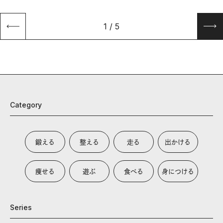
1
/
5
Category
鍛える
整える
走る
出かける
痩せる
遊ぶ
食べる
身につける
Series