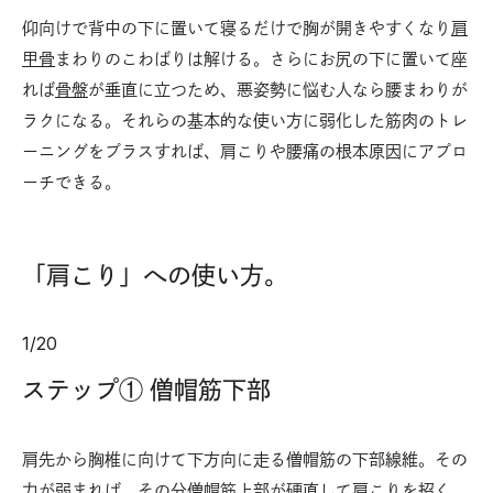
仰向けで背中の下に置いて寝るだけで胸が開きやすくなり
肩
甲骨
まわりのこわばりは解ける。さらにお尻の下に置いて座
れば
骨盤
が垂直に立つため、悪姿勢に悩む人なら腰まわりが
ラクになる。それらの基本的な使い方に弱化した筋肉のトレ
ーニングをプラスすれば、肩こりや腰痛の根本原因にアプロ
ーチできる。
「肩こり」への使い方。
1
/
20
ステップ① 僧帽筋下部
肩先から胸椎に向けて下方向に走る僧帽筋の下部線維。その
力が弱まれば、その分僧帽筋上部が硬直して肩こりを招く。