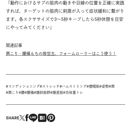
「動作におけるサブの筋肉の動きや目線の位置を正確に実践
すれば、ターゲットの筋肉に刺激が入って症状緩和に繫がり
ます。各エクササイズで3〜5秒キープしたら5秒休憩を目安
にやってみてください」
関連記事
肩こり・腰痛もちの救世主、フォームローラーはこう使う！
#
コンディショニング
#
ストレッチ
#
ハムストリング
#
僧帽筋
#
姿勢
#
肩
#
肩こり
#
腰
#
腰痛
#
腹斜筋群
#
腹直筋
#
自体重トレ
SHARE