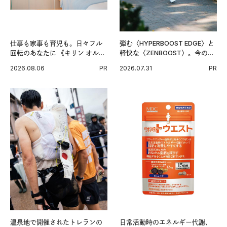
仕事も家事も育児も。日々フル
弾む〈HYPERBOOST EDGE〉と
回転のあなたに 《キリン オルニ
軽快な〈ZENBOOST〉。今の時
チンPRO》という新習慣。
代に寄り添うアディダスが打ち
2026.08.06
PR
2026.07.31
PR
出した新機軸。
温泉地で開催されたトレランの
日常活動時のエネルギー代謝、