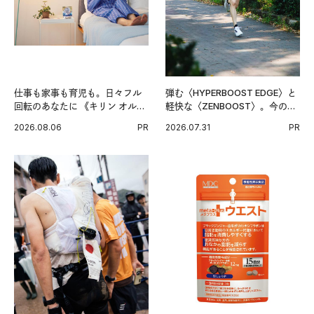
仕事も家事も育児も。日々フル
弾む〈HYPERBOOST EDGE〉と
回転のあなたに 《キリン オルニ
軽快な〈ZENBOOST〉。今の時
チンPRO》という新習慣。
代に寄り添うアディダスが打ち
2026.08.06
PR
2026.07.31
PR
出した新機軸。