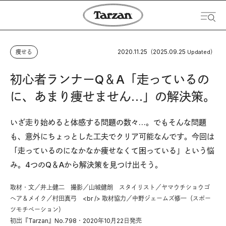
2020.11.25
2025.09.25
痩せる
（
Updated）
初心者ランナーQ＆A「走っているの
に、あまり痩せません…」の解決策。
いざ走り始めると体感する問題の数々…。でもそんな問題
も、意外にちょっとした工夫でクリア可能なんです。今回は
「走っているのになかなか痩せなくて困っている」という悩
み。4つのQ＆Aから解決策を見つけ出そう。
取材・文／井上健二 撮影／山城健朗 スタイリスト／ヤマウチショウゴ
ヘア＆メイク／村田真弓 <br /> 取材協力／中野ジェームズ修一（スポー
ツモチベーション）
初出『Tarzan』No.798・2020年10月22日発売