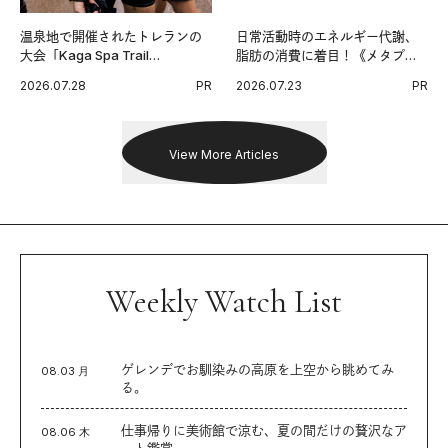
温泉地で開催されたトレランの
日常活動時のエネルギー代謝、
大会「Kaga Spa Trail
脂肪の消費に着目！《メタプラ
Endurance 100 by UTMB」。本
ス ウエスト》で始める体メンテ
2026.07.28
PR
2026.07.23
PR
戦を夢見るランナーたちの奮闘
習慣。
を追った。
View More Articles
Weekly Watch List
ゲレンデでお馴染みの高原を上空から眺めてみ
08.03 月
る。
仕事帰りに美術館で涼む、夏の間だけの贅沢なア
08.06 木
ート鑑賞。