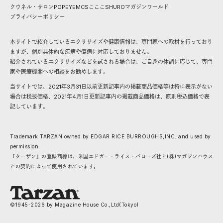
クウネル・サロン
POPEYE
MCS
こここ
SHURO
マガジンワールド
プライバシーポリシー
本サイトで紹介しているエクササイズや健康情報は、専門家への取材を行っており
ますが、個別具体的な疾病や傷病に対応しておりません。
紹介されているエクササイズなどを試される場合は、ご自身の体調に応じて、専門
家や医療機関への相談をお勧めします。
当サイトでは、2021年3月31日以前更新記事内の掲載商品価格等は特に表示がない
場合は税抜価格、2021年4月1日更新記事内の掲載商品価格は、原則税込価格で表
記しています。
Trademark TARZAN owned by EDGAR RICE BURROUGHS,INC. and used by
permission.
『ターザン』の登録商標は、米国エドガー・ライス・バローズ社と(株)マガジンハウス
との契約によって使用されています。
©1945-
2026
by Magazine House Co.,Ltd(Tokyo)