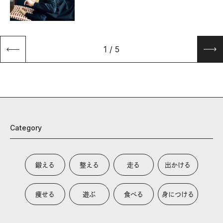
1
/
5
Category
鍛える
整える
走る
出かける
痩せる
遊ぶ
食べる
身につける