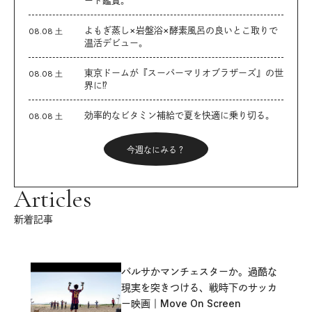
よもぎ蒸し×岩盤浴×酵素風呂の良いとこ取りで
08.08 土
温活デビュー。
東京ドームが『スーパーマリオブラザーズ』の世
08.08 土
界に⁉︎
効率的なビタミン補給で夏を快適に乗り切る。
08.08 土
今週なにみる？
Articles
新着記事
バルサかマンチェスターか。過酷な
現実を突きつける、戦時下のサッカ
ー映画｜Move On Screen