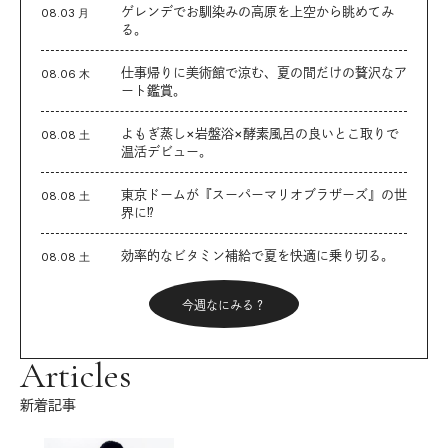
ゲレンデでお馴染みの高原を上空から眺めてみ
08.03 月
る。
仕事帰りに美術館で涼む、夏の間だけの贅沢なア
08.06 木
ート鑑賞。
よもぎ蒸し×岩盤浴×酵素風呂の良いとこ取りで
08.08 土
温活デビュー。
東京ドームが『スーパーマリオブラザーズ』の世
08.08 土
界に⁉︎
効率的なビタミン補給で夏を快適に乗り切る。
08.08 土
今週なにみる？
Articles
新着記事