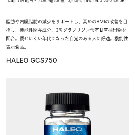
14.4g（1日1粒当たり480mg×30粒）3,100円。DHC tel. 0120-333906
脂肪や内臓脂肪の減少をサポートし、高めのBMIの改善を目
指し、機能性関与成分、3％グラブリジン含有甘草抽出物を
配合。痩せにくい年代になった自覚のある人に好適。機能性
表示食品。
HALEO GCS750