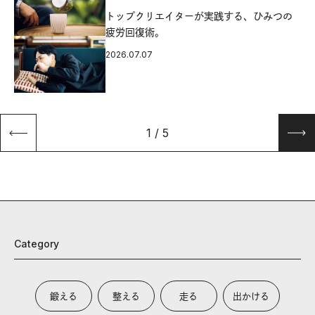
源
トップクリエイターが実践する、ひみつの
疲労回復術。
2026.07.07
1
/
5
Category
鍛える
整える
走る
出かける