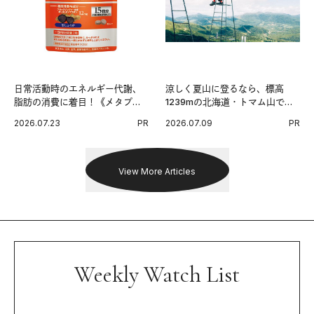
日常活動時のエネルギー代謝、
涼しく夏山に登るなら、標高
脂肪の消費に着目！《メタプラ
1239mの北海道・トマム山で旅
ス ウエスト》で始める体メンテ
登山へ。
2026.07.23
PR
2026.07.09
PR
習慣。
View More Articles
Weekly Watch List