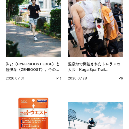
弾む〈HYPERBOOST EDGE〉と
温泉地で開催されたトレランの
軽快な〈ZENBOOST〉。今の時
大会「Kaga Spa Trail
代に寄り添うアディダスが打ち
Endurance 100 by UTMB」。本
2026.07.31
PR
2026.07.28
PR
出した新機軸。
戦を夢見るランナーたちの奮闘
を追った。