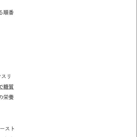
る順番
ンスリ
で糖質
の栄養
ースト