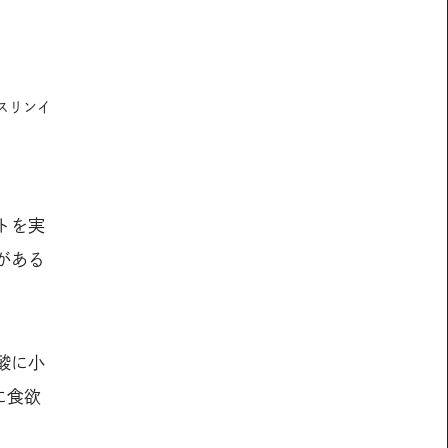
スリンイ
トを実
がある
酸に小
に食欲