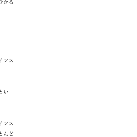
ひかる
インス
とい
インス
とんど