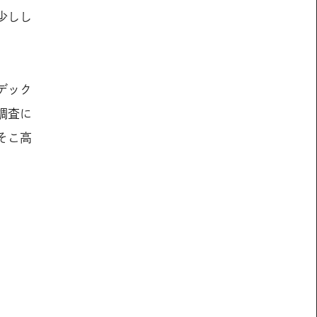
少しし
デック
調査に
そこ高