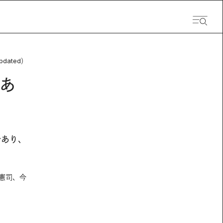
pdated）
あ
であり、
憲司、今