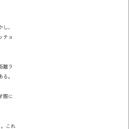
かし、
ッチョ
距離ラ
ある。
す際に
る。これ