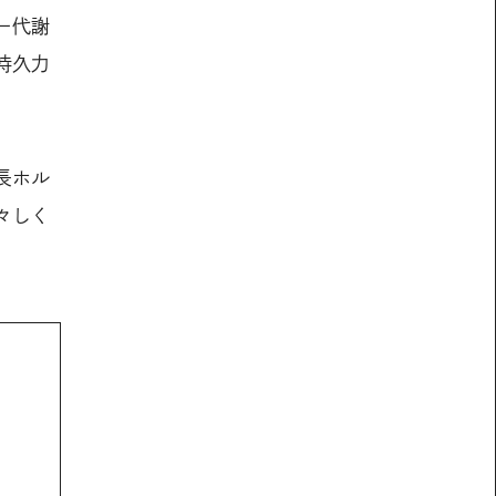
ー代謝
持久力
長ホル
々しく