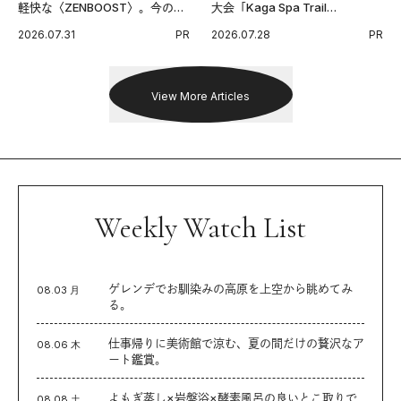
軽快な〈ZENBOOST〉。今の時
大会「Kaga Spa Trail
代に寄り添うアディダスが打ち
Endurance 100 by UTMB」。本
2026.07.31
PR
2026.07.28
PR
出した新機軸。
戦を夢見るランナーたちの奮闘
を追った。
View More Articles
Weekly Watch List
ゲレンデでお馴染みの高原を上空から眺めてみ
08.03 月
る。
仕事帰りに美術館で涼む、夏の間だけの贅沢なア
08.06 木
ート鑑賞。
よもぎ蒸し×岩盤浴×酵素風呂の良いとこ取りで
08.08 土