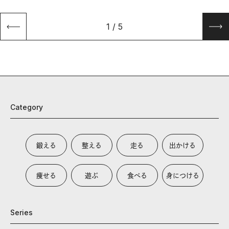
1
/
5
Category
鍛える
整える
走る
出かける
痩せる
遊ぶ
食べる
身につける
Series