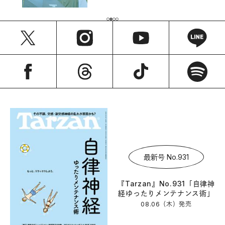
最新号 No.931
『Tarzan』No.931「自律神
経ゆったりメンテナンス術」
08.06（木）
発売