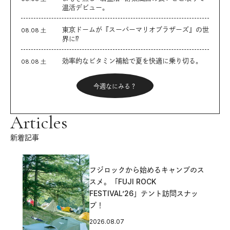
温活デビュー。
東京ドームが『スーパーマリオブラザーズ』の世
08.08 土
界に⁉︎
効率的なビタミン補給で夏を快適に乗り切る。
08.08 土
今週なにみる？
Articles
新着記事
フジロックから始めるキャンプのス
スメ。「FUJI ROCK
FESTIVAL’26」テント訪問スナッ
プ！
2026.08.07