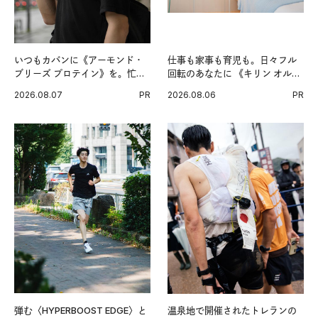
いつもカバンに《アーモンド・
仕事も家事も育児も。日々フル
ブリーズ プロテイン》を。忙し
回転のあなたに 《キリン オルニ
い毎日の簡単コンディショニン
チンPRO》という新習慣。
2026.08.07
PR
2026.08.06
PR
グ習慣。
弾む〈HYPERBOOST EDGE〉と
温泉地で開催されたトレランの