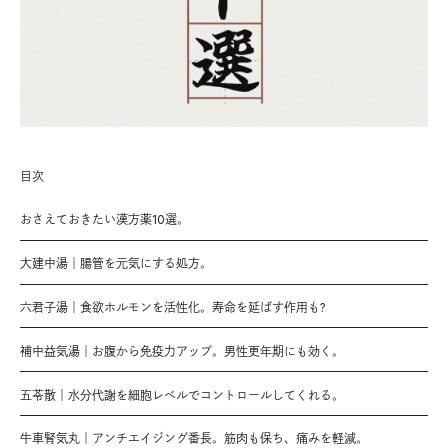
目次
おさえておきたい漢方薬10選。
大建中湯｜腸管を元気にする処方。
六君子湯｜食欲ホルモンを活性化。寿命を延ばす作用も?
補中益気湯｜お腹から免疫力アップ。男性更年期にも効く。
五苓散｜水分代謝を細胞レベルでコントロールしてくれる。
牛車腎気丸｜アンチエイジング番長。筋肉も保ち、痛みを軽減。