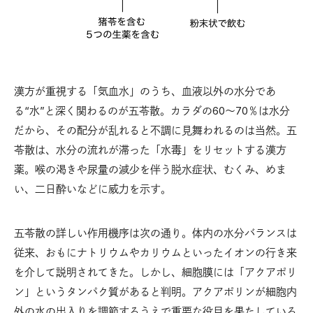
漢方が重視する「気血水」のうち、血液以外の水分であ
る“水”と深く関わるのが五苓散。カラダの60〜70％は水分
だから、その配分が乱れると不調に見舞われるのは当然。五
苓散は、水分の流れが滞った「水毒」をリセットする漢方
薬。喉の渇きや尿量の減少を伴う脱水症状、むくみ、めま
い、二日酔いなどに威力を示す。
五苓散の詳しい作用機序は次の通り。体内の水分バランスは
従来、おもにナトリウムやカリウムといったイオンの行き来
を介して説明されてきた。しかし、細胞膜には「アクアポリ
ン」というタンパク質があると判明。アクアポリンが細胞内
外の水の出入りを調節するうえで重要な役目を果たしている