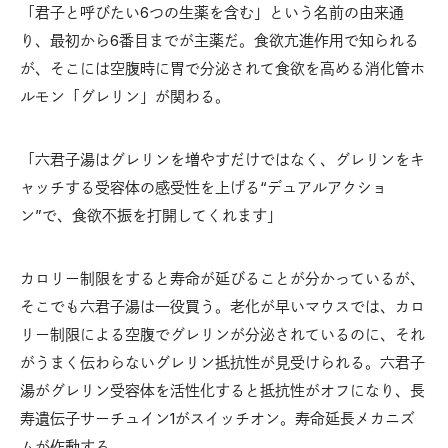
「君子と呼びたい6つの生薬を含む」という名前の由来通
り、最初から6番目までが主薬だ。食欲亢進作用で知られる
が、そこには空腹時に胃で分泌されて食欲を高める消化管ホ
ルモン「グレリン」が関わる。
「六君子湯はグレリンを増やすだけではなく、グレリンをキ
ャッチする受容体の感受性を上げる“デュアルアクショ
ン”で、食欲不振を打開してくれます」
カロリー制限をすると寿命が延びることが分かっているが、
そこでも六君子湯は一役買う。老化が早いマウスでは、カロ
リー制限による空腹でグレリンが分泌されているのに、それ
がうまく伝わらないグレリン抵抗性が見受けられる。六君子
湯がグレリン受容体を活性化すると抵抗性がオフになり、長
寿遺伝子サーチュイン1がスイッチオン。寿命延長メカニズ
ムが作動する。