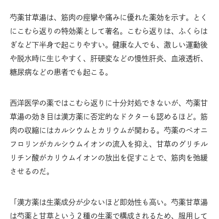
芍薬甘草湯は、筋肉の痙攣や痛みに優れた薬効を示す。とく
にこむら返りの特効薬として著名。こむら返りは、ふくらは
ぎなど下半身で起こりやすい。健康な人でも、激しい運動後
や脱水時に生じやすく、肝硬変などの慢性肝炎、血液透析、
糖尿病などの患者でも起こる。
西洋医学の薬ではこむら返りに十分対処できないが、芍薬甘
草湯の効き目は漢方薬に否定的なドクターも認めるほど。筋
肉の収縮にはカルシウムとカリウムが関わる。芍薬のペオニ
フロリンがカルシウムイオンの流入を抑え、甘草のグリチル
リチン酸がカリウムイオンの放出を促すことで、筋肉を弛緩
させるのだ。
「漢方薬は生薬成分が少ないほど即効性も高い。芍薬甘草湯
は芍薬と甘草という２種の生薬で構成されるため、服用して