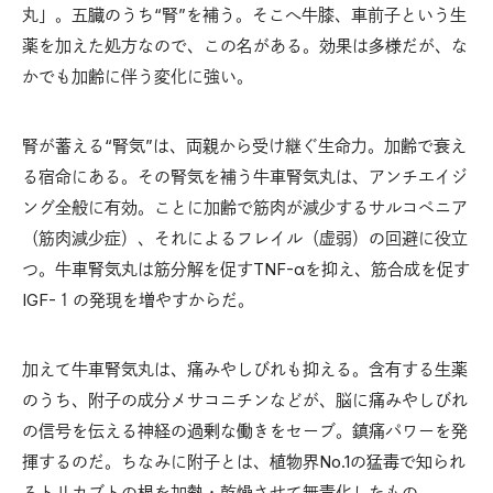
丸」。五臓のうち“腎”を補う。そこへ牛膝、車前子という生
薬を加えた処方なので、この名がある。効果は多様だが、な
かでも加齢に伴う変化に強い。
腎が蓄える“腎気”は、両親から受け継ぐ生命力。加齢で衰え
る宿命にある。その腎気を補う牛車腎気丸は、アンチエイジ
ング全般に有効。ことに加齢で筋肉が減少するサルコペニア
（筋肉減少症）、それによるフレイル（虚弱）の回避に役立
つ。牛車腎気丸は筋分解を促すTNF-αを抑え、筋合成を促す
IGF-１の発現を増やすからだ。
加えて牛車腎気丸は、痛みやしびれも抑える。含有する生薬
のうち、附子の成分メサコニチンなどが、脳に痛みやしびれ
の信号を伝える神経の過剰な働きをセーブ。鎮痛パワーを発
揮するのだ。ちなみに附子とは、植物界No.1の猛毒で知られ
るトリカブトの根を加熱・乾燥させて無毒化したもの。