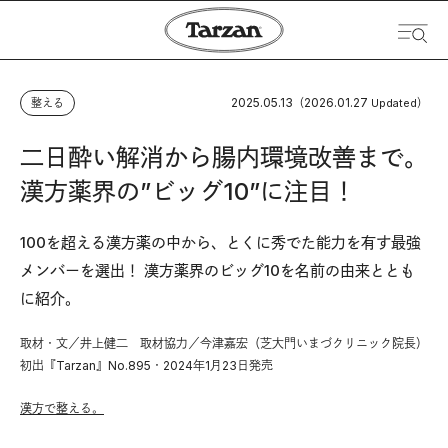
2025.05.13
2026.01.27
整える
（
Updated）
二日酔い解消から腸内環境改善まで。
漢方薬界の”ビッグ10”に注目！
100を超える漢方薬の中から、とくに秀でた能力を有す最強
メンバーを選出！ 漢方薬界のビッグ10を名前の由来ととも
に紹介。
取材・文／井上健二 取材協力／今津嘉宏（芝大門いまづクリニック院長）
初出『Tarzan』No.895・2024年1月23日発売
漢方で整える。