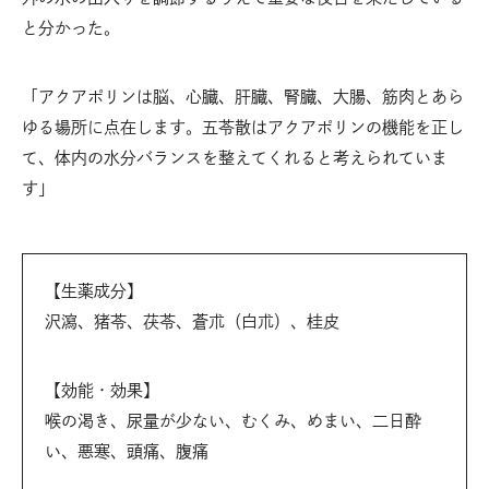
と分かった。
「アクアポリンは脳、心臓、肝臓、腎臓、大腸、筋肉とあら
ゆる場所に点在します。五苓散はアクアポリンの機能を正し
て、体内の水分バランスを整えてくれると考えられていま
す」
【生薬成分】
沢瀉、猪苓、茯苓、蒼朮（白朮）、桂皮
【効能・効果】
喉の渇き、尿量が少ない、むくみ、めまい、二日酔
い、悪寒、頭痛、腹痛