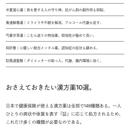
半夏瀉心湯｜旅を愛する人の守り神。抗がん剤の副作用も抑制。
黄連解毒湯｜イライラや不眠を解消。アルコール代謝も促す。
芍薬甘草湯｜こむら返りの特効薬。即効性が極めて高い。
抑肝散｜心優しい総合メンタル薬。認知症の症状も鎮める。
防風通聖散｜ダイエッターの助っ人。代謝、腸内環境に効く。
おさえておきたい漢方薬10選。
日本で健康保険が使える漢方薬は全部で148種類ある。一人
ひとりの病状や体質を表す「証」に応じて処方されるため、
これだけ多くの種類が必要なのである。