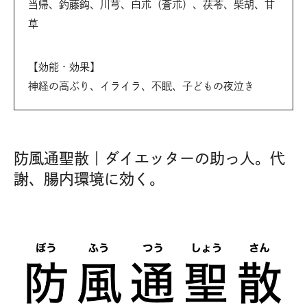
当帰、釣藤鈎、川芎、白朮（蒼朮）、茯苓、柴胡、甘
草
【効能・効果】
神経の高ぶり、イライラ、不眠、子どもの夜泣き
防風通聖散｜ダイエッターの助っ人。代
謝、腸内環境に効く。