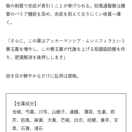
物の刺激で炎症が長引くことが挙げられる。防風通聖散は腸
管のバリア機能を高め、炎症を抑えて太りにくい体質へ導
く。
「さらに、この薬はアッカーマンシア・ムシニフィラという
善玉菌を増やし、この善玉菌が代謝を上げる短鎖脂肪酸を作
り、肥満解消を後押しします」
効き目が鮮やかなだけに乱用は禁物。
【生薬成分】
当帰、芍薬、川芎、山梔子、連翹、 薄荷、生姜、荊
芥、防風、麻黄、大黄、芒硝、白朮、桔梗、黄芩、甘
草、石膏、滑石