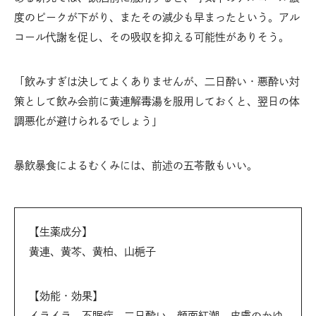
度のピークが下がり、またその減少も早まったという。アル
コール代謝を促し、その吸収を抑える可能性がありそう。
「飲みすぎは決してよくありませんが、二日酔い・悪酔い対
策として飲み会前に黄連解毒湯を服用しておくと、翌日の体
調悪化が避けられるでしょう」
暴飲暴食によるむくみには、前述の五苓散もいい。
【生薬成分】
黄連、黄芩、黄柏、山梔子
【効能・効果】
イライラ、不眠症、二日酔い、顔面紅潮、皮膚のかゆ