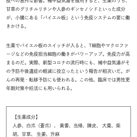
疫への意外な影響。補中益気湯を服用すると、生薬のうち、
甘草のグリチルリチンや人参のギンセノシドといった成分
が、小腸にある「パイエル板」という免疫システムの要に働
きかける。
生薬でパイエル板のスイッチが入ると、T細胞やマクロファ
ージなどの免疫担当細胞の働きがパワーアップ。免疫力が高
まるのだ。実際、新型コロナの流行時にも、補中益気湯がそ
の予防や後遺症の軽減に役立ったという報告が相次いだ。が
んの再発・転移予防にも使われる。この他、臨床では男性更
年期対策や妊活にも用いられる。
【生薬成分】
人参、白朮（蒼朮）、 黄耆、当帰、陳皮、 大棗、柴
胡、甘草、 生姜、升麻