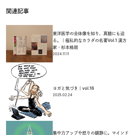
関連記事
東洋医学の全体像を知り、真髄にも迫
る。｜極私的なカラダの名著Vol.1 漢方
家・杉本格朗
2024.11.11
ヨガと気づき｜vol.16
2025.02.24
集中力アップや怒りの鎮静に。マインド