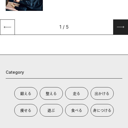
1
/
5
Category
鍛える
整える
走る
出かける
痩せる
遊ぶ
食べる
身につける