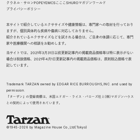
クウネル・サロン
POPEYE
MCS
こここ
SHURO
マガジンワールド
プライバシーポリシー
本サイトで紹介しているエクササイズや健康情報は、専門家への取材を行っており
ますが、個別具体的な疾病や傷病に対応しておりません。
紹介されているエクササイズなどを試される場合は、ご自身の体調に応じて、専門
家や医療機関への相談をお勧めします。
当サイトでは、2021年3月31日以前更新記事内の掲載商品価格等は特に表示がない
場合は税抜価格、2021年4月1日更新記事内の掲載商品価格は、原則税込価格で表
記しています。
Trademark TARZAN owned by EDGAR RICE BURROUGHS,INC. and used by
permission.
『ターザン』の登録商標は、米国エドガー・ライス・バローズ社と(株)マガジンハウス
との契約によって使用されています。
©1945-
2026
by Magazine House Co.,Ltd(Tokyo)