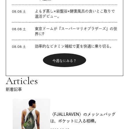
よもぎ蒸し×岩盤浴×酵素風呂の良いとこ取りで
08.08 土
温活デビュー。
東京ドームが『スーパーマリオブラザーズ』の世
08.08 土
界に⁉︎
効率的なビタミン補給で夏を快適に乗り切る。
08.08 土
今週なにみる？
Articles
新着記事
〈FJALLRAVEN〉のメッシュバッグ
は、ポケットに入る相棒。