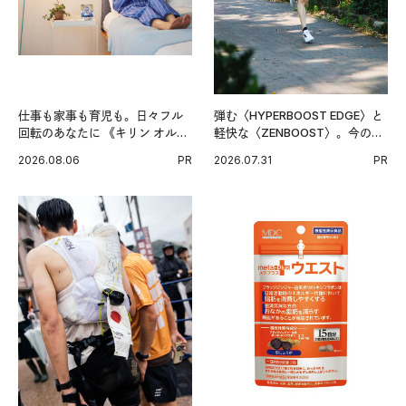
仕事も家事も育児も。日々フル
弾む〈HYPERBOOST EDGE〉と
回転のあなたに 《キリン オルニ
軽快な〈ZENBOOST〉。今の時
チンPRO》という新習慣。
代に寄り添うアディダスが打ち
2026.08.06
PR
2026.07.31
PR
出した新機軸。