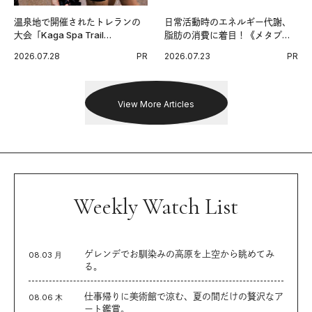
温泉地で開催されたトレランの
日常活動時のエネルギー代謝、
大会「Kaga Spa Trail
脂肪の消費に着目！《メタプラ
Endurance 100 by UTMB」。本
ス ウエスト》で始める体メンテ
2026.07.28
PR
2026.07.23
PR
戦を夢見るランナーたちの奮闘
習慣。
を追った。
View More Articles
Weekly Watch List
ゲレンデでお馴染みの高原を上空から眺めてみ
08.03 月
る。
仕事帰りに美術館で涼む、夏の間だけの贅沢なア
08.06 木
ート鑑賞。