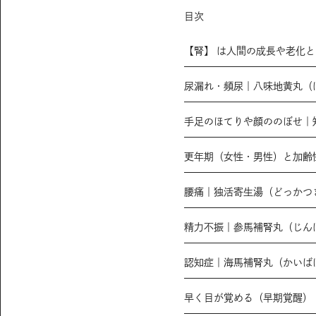
目次
【腎】 は人間の成長や老化
尿漏れ・頻尿｜八味地黄丸（
手足のほてりや顔ののぼせ｜
更年期（女性・男性）と加齢
腰痛｜独活寄生湯（どっかつ
精力不振｜参馬補腎丸（じん
認知症｜海馬補腎丸（かいば
早く目が覚める（早期覚醒）