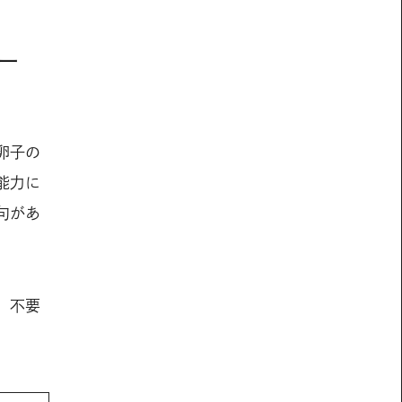
ー
卵子の
能力に
句があ
、不要