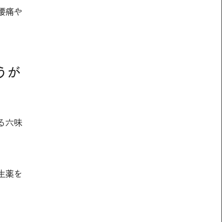
腰痛や
うが
る六味
生薬を