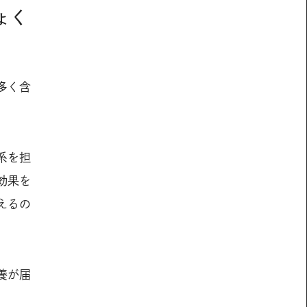
ょく
多く含
系を担
効果を
えるの
養が届