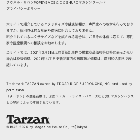
クウネル・サロン
POPEYE
MCS
こここ
SHURO
マガジンワールド
プライバシーポリシー
本サイトで紹介しているエクササイズや健康情報は、専門家への取材を行っており
ますが、個別具体的な疾病や傷病に対応しておりません。
紹介されているエクササイズなどを試される場合は、ご自身の体調に応じて、専門
家や医療機関への相談をお勧めします。
当サイトでは、2021年3月31日以前更新記事内の掲載商品価格等は特に表示がない
場合は税抜価格、2021年4月1日更新記事内の掲載商品価格は、原則税込価格で表
記しています。
Trademark TARZAN owned by EDGAR RICE BURROUGHS,INC. and used by
permission.
『ターザン』の登録商標は、米国エドガー・ライス・バローズ社と(株)マガジンハウス
との契約によって使用されています。
©1945-
2026
by Magazine House Co.,Ltd(Tokyo)