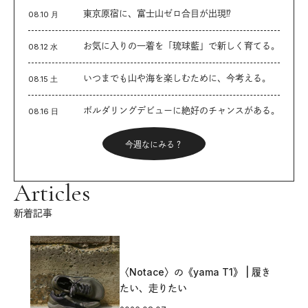
東京原宿に、富士山ゼロ合目が出現⁉︎
08.10 月
お気に入りの一着を「琉球藍」で新しく育てる。
08.12 水
いつまでも山や海を楽しむために、今考える。
08.15 土
ボルダリングデビューに絶好のチャンスがある。
08.16 日
今週なにみる？
Articles
新着記事
〈Notace〉の《yama T1》 | 履き
たい、走りたい