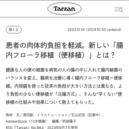
2023.12.19
2024.10.30
整える
（
Updated）
患者の肉体的負担を軽減。新しい「腸
内フローラ移植（便移植）」とは？
健康な人の便の細菌を病気の人の腸の中に入れて腸内細菌の
バランスを変え、難病を治療に導く腸内フローラ移植＝便移
植。内視鏡を使った従来の負担が大きい方法とは異なる、よ
り負担の少ない便移植が「注腸方式」。そんな“辛くない”便
移植の仕組みや効果について教えてもらった。
取材・文／黒田創 イラストレーション／石山好宏（記事中）、
AdobeStock（TOP画像） 編集／阿部優子
初出『Tarzan』No.864・2023年9月7日発売