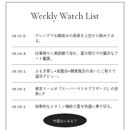
Weekly Watch List
ゲレンデでお馴染みの高原を上空から眺めてみ
08.03 月
る。
仕事帰りに美術館で涼む、夏の間だけの贅沢なア
08.06 木
ート鑑賞。
よもぎ蒸し×岩盤浴×酵素風呂の良いとこ取りで
08.08 土
温活デビュー。
東京ドームが『スーパーマリオブラザーズ』の世
08.08 土
界に⁉︎
効率的なビタミン補給で夏を快適に乗り切る。
08.08 土
今週なにみる？