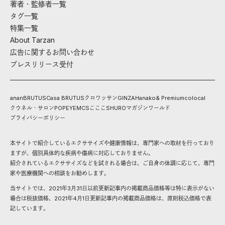
著者・監修者一覧
タグ一覧
特集一覧
About Tarzan
広告に関するお問い合わせ
プレスリリース受付
anan
BRUTUS
Casa BRUTUS
クロワッサン
GINZA
Hanako
& Premium
colocal
クウネル・サロン
POPEYE
MCS
こここ
SHURO
マガジンワールド
プライバシーポリシー
本サイトで紹介しているエクササイズや健康情報は、専門家への取材を行っており
ますが、個別具体的な疾病や傷病に対応しておりません。
紹介されているエクササイズなどを試される場合は、ご自身の体調に応じて、専門
家や医療機関への相談をお勧めします。
当サイトでは、2021年3月31日以前更新記事内の掲載商品価格等は特に表示がない
場合は税抜価格、2021年4月1日更新記事内の掲載商品価格は、原則税込価格で表
記しています。