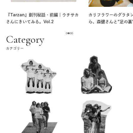
『Tarzan』創刊秘話・前編｜ウチサカ
カリフラワーのグラタ
さんにきいてみる。Vol.2
ら、森健さんと“足の裏
える。｜麻生要一郎の
ク
Category
カテゴリー