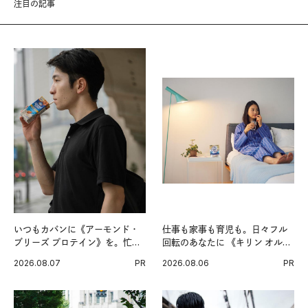
注目の記事
いつもカバンに《アーモンド・
仕事も家事も育児も。日々フル
ブリーズ プロテイン》を。忙し
回転のあなたに 《キリン オルニ
い毎日の簡単コンディショニン
チンPRO》という新習慣。
2026.08.07
PR
2026.08.06
PR
グ習慣。