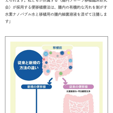
えられます。私どもが所属する〈腸内フローラ移植臨床研究
会〉が採用する便移植療法は、腸内の有機的な汚れを剝がす
水素ナノバブル水と移植用の腸内細菌溶液を混ぜて注腸しま
す」