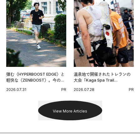
弾む〈HYPERBOOST EDGE〉と
温泉地で開催されたトレランの
軽快な〈ZENBOOST〉。今の時
大会「Kaga Spa Trail
代に寄り添うアディダスが打ち
Endurance 100 by UTMB」。本
2026.07.31
PR
2026.07.28
PR
出した新機軸。
戦を夢見るランナーたちの奮闘
を追った。
View More Articles