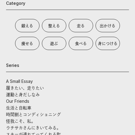
Category
鍛える
整える
走る
出かける
痩せる
遊ぶ
食べる
身につける
Series
A Small Essay
履きたい、走りたい
運動と身だしなみ
Our Friends
生活と自転車
時間割とコンディショニング
怪我こそ、私。
ウチサカさんにきいてみる。
スキーが連れてってくれる町