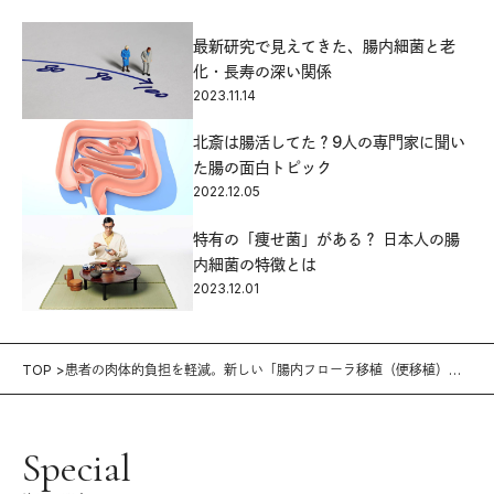
最新研究で見えてきた、腸内細菌と老
化・長寿の深い関係
2023.11.14
北斎は腸活してた？9人の専門家に聞い
た腸の面白トピック
2022.12.05
特有の「痩せ菌」がある？ 日本人の腸
内細菌の特徴とは
2023.12.01
TOP
患者の肉体的負担を軽減。新しい「腸内フローラ移植（便移植）」
とは？
Special