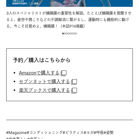
ガマ
3人のスペシャリストが横隔膜の重要性を解説。たとえば横隔膜を覚醒させ
正
たコ
ると、疲労や肩こりなどの不調解消に繋がるし、運動時にも機能的に動け
吸
る。今こそ目覚めよ、横隔膜！（本誌P14掲載）
横
予約／購入はこちらから
Amazonで購入する
セブンネットで購入する
楽天ブックスで購入する
#
Magazine
#
コンディショニング
#
ピラティス
#
ヨガ
#
呼吸
#
姿勢