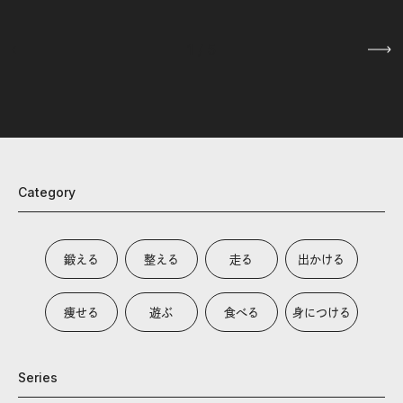
1
/
5
Category
鍛える
整える
走る
出かける
痩せる
遊ぶ
食べる
身につける
Series