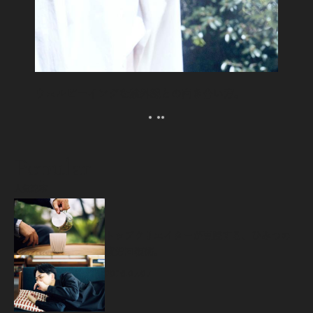
ウェルビーイングな紫外線との向き合い方。
Popular
人気記事
源
トップクリエイターが実践する、ひみつの
疲労回復術。
2026.07.07