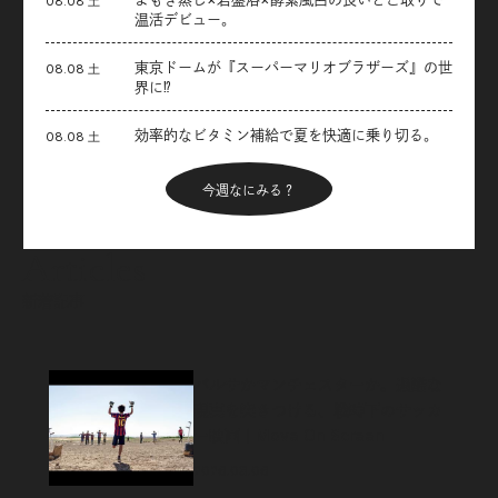
08.08 土
温活デビュー。
東京ドームが『スーパーマリオブラザーズ』の世
08.08 土
界に⁉︎
効率的なビタミン補給で夏を快適に乗り切る。
08.08 土
今週なにみる？
Articles
新着記事
バルサかマンチェスターか。過酷な
現実を突きつける、戦時下のサッカ
ー映画｜Move On Screen
2026.08.06