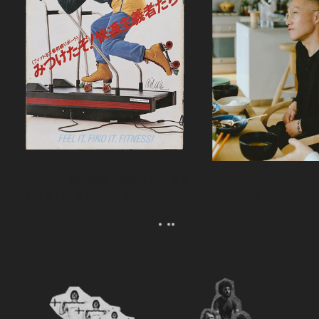
『Tarzan』創刊秘話・前編｜ウチサカ
カリフラワーのグラタ
さんにきいてみる。Vol.2
ら、森健さんと“足の裏
える。｜麻生要一郎の
ク
Category
カテゴリー