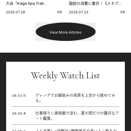
大会「Kaga Spa Trail
脂肪の消費に着目！《メタプラ
Endurance 100 by UTMB」。本
ス ウエスト》で始める体メンテ
2026.07.28
PR
2026.07.23
PR
戦を夢見るランナーたちの奮闘
習慣。
を追った。
View More Articles
Weekly Watch List
ゲレンデでお馴染みの高原を上空から眺めてみ
08.03 月
る。
仕事帰りに美術館で涼む、夏の間だけの贅沢なア
08.06 木
ート鑑賞。
よもぎ蒸し×岩盤浴×酵素風呂の良いとこ取りで