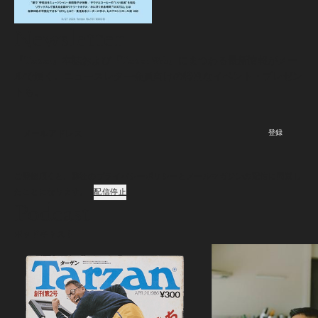
Newsletter
『Tarzan』本誌および『Tarzan Web』にまつわる最新情報がメー
ルで届く。ニュースレター会員向けの特別なイベント・プレゼン
トも。
登録
ご登録頂くと、弊社のプライバシーポリシーとメールマガジンの配信に同意し
たことになります。
配信停止
Podcast
ポッドキャスト