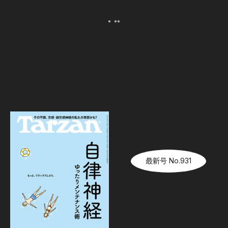
最新号 No.931
『Tarzan』No.931「自律神
経ゆったりメンテナンス術」
08.06（木）
発売