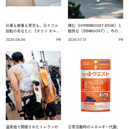
仕事も家事も育児も。日々フル
弾む〈HYPERBOOST EDGE〉と
回転のあなたに 《キリン オルニ
軽快な〈ZENBOOST〉。今の時
チンPRO》という新習慣。
代に寄り添うアディダスが打ち
2026.08.06
PR
2026.07.31
PR
出した新機軸。
温泉地で開催されたトレランの
日常活動時のエネルギー代謝、