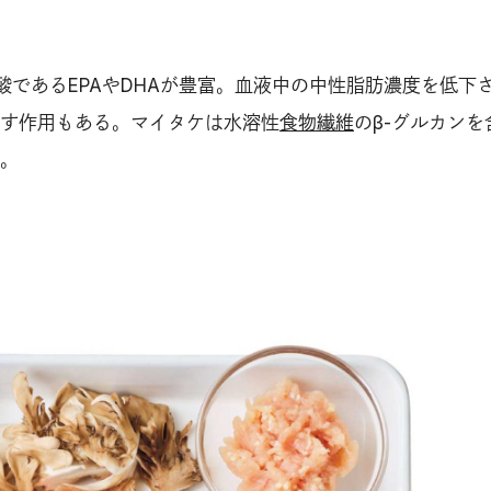
酸であるEPAやDHAが豊富。血液中の中性脂肪濃度を低下
す作用もある。マイタケは水溶性
食物繊維
のβ-グルカンを
。
）