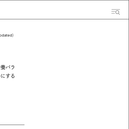
pdated）
栄養バラ
かにする