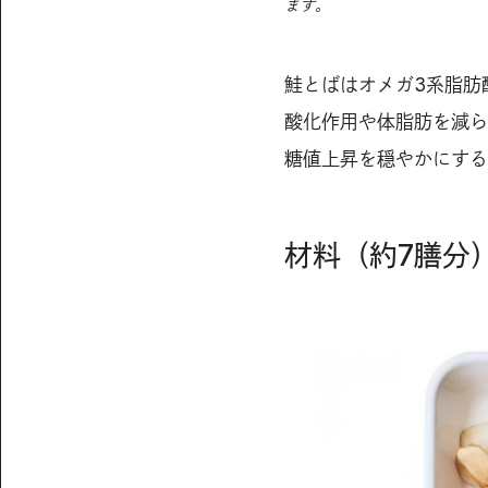
ます。
鮭とばはオメガ3系脂肪
酸化作用や体脂肪を減ら
糖値上昇を穏やかにする
材料（約7膳分