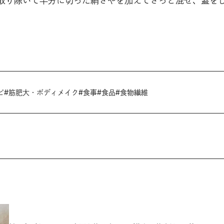
取り除いて半分に切った絹さやを加えてさっと混ぜ、蓋をし
ピ
#
筋肥大・ボディメイク
#
食事
#
食品
#
食物繊維