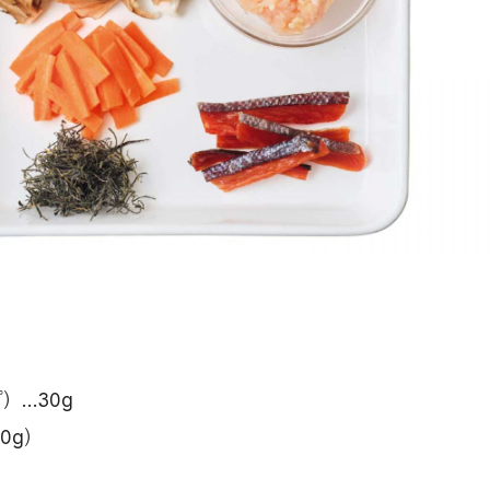
）…30g
0g）