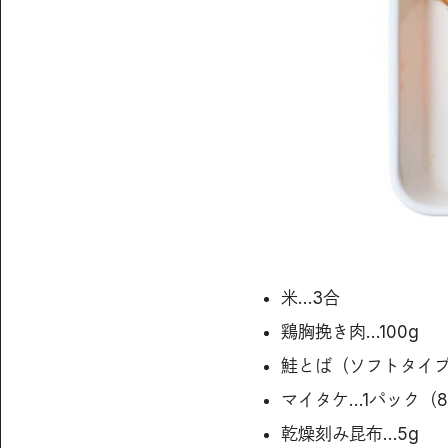
米…3合
鶏胸挽き肉…100g
鮭とば（ソフトタイプ
マイタケ…1パック（8
乾燥刻み昆布…5g