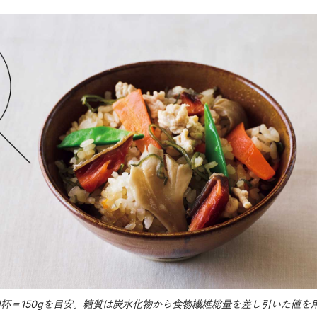
1杯＝150gを目安。糖質は炭水化物から食物繊維総量を差し引いた値を