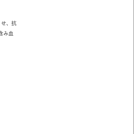
させ、抗
含み血