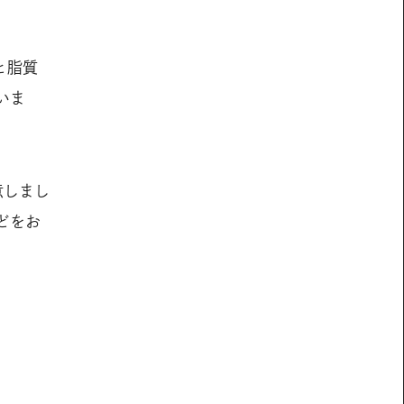
と脂質
いま
意しまし
どをお