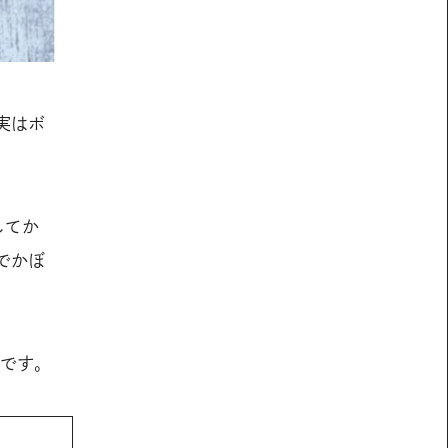
実はボ
してか
でかぼ
覧です。