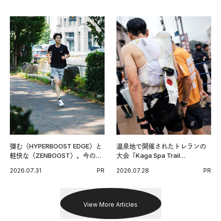
グ習慣。
弾む〈HYPERBOOST EDGE〉と
温泉地で開催されたトレランの
軽快な〈ZENBOOST〉。今の時
大会「Kaga Spa Trail
代に寄り添うアディダスが打ち
Endurance 100 by UTMB」。本
2026.07.31
PR
2026.07.28
PR
出した新機軸。
戦を夢見るランナーたちの奮闘
を追った。
View More Articles