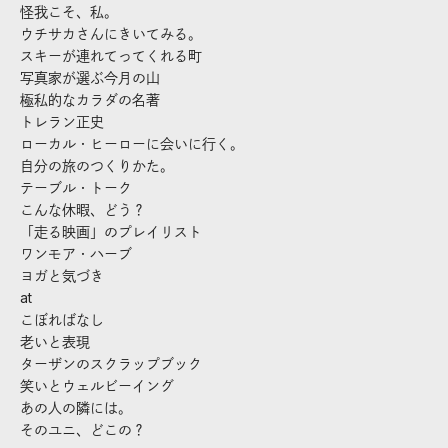
怪我こそ、私。
ウチサカさんにきいてみる。
スキーが連れてってくれる町
写真家が選ぶ今月の山
極私的なカラダの名著
トレラン正史
ローカル・ヒーローに会いに行く。
自分の旅のつくりかた。
テーブル・トーク
こんな休暇、どう？
「走る映画」のプレイリスト
ワンモア・ハーブ
ヨガと気づき
at
こぼればなし
老いと表現
ターザンのスクラップブック
笑いとウェルビーイング
あの人の隣には。
そのユニ、どこの？