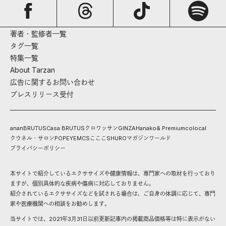
著者・監修者一覧
タグ一覧
特集一覧
About Tarzan
広告に関するお問い合わせ
プレスリリース受付
anan
BRUTUS
Casa BRUTUS
クロワッサン
GINZA
Hanako
& Premium
colocal
クウネル・サロン
POPEYE
MCS
こここ
SHURO
マガジンワールド
プライバシーポリシー
本サイトで紹介しているエクササイズや健康情報は、専門家への取材を行っており
ますが、個別具体的な疾病や傷病に対応しておりません。
紹介されているエクササイズなどを試される場合は、ご自身の体調に応じて、専門
家や医療機関への相談をお勧めします。
当サイトでは、2021年3月31日以前更新記事内の掲載商品価格等は特に表示がない