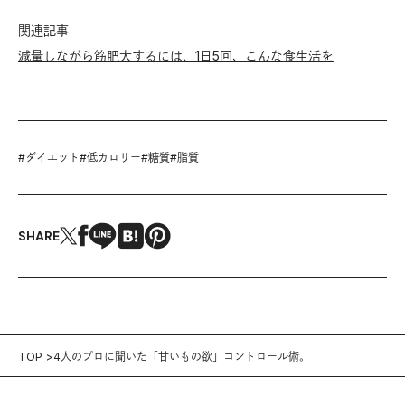
関連記事
減量しながら筋肥大するには、1日5回、こんな食生活を
#
ダイエット
#
低カロリー
#
糖質
#
脂質
SHARE
TOP
4人のプロに聞いた「甘いもの欲」コントロール術。