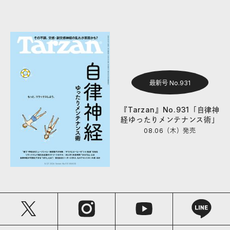
最新号 No.931
『Tarzan』No.931「自律神
経ゆったりメンテナンス術」
08.06（木）
発売