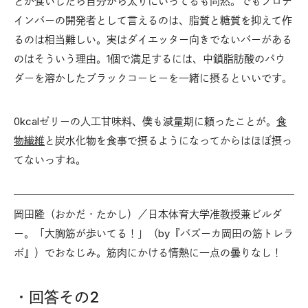
どか食いしたら自分から太りにいってるも同然。でもプロテ
インバーの開発者として言えるのは、脂質と糖質を抑えて作
るのは相当難しい。実はダイエッター向きでないバーがある
のはそういう理由。1個で満足するには、中鎖脂肪酸のパウ
ダーを溶かしたブラックコーヒーを一緒に摂るといいです。
0kcalゼリーの人工甘味料、僕も減量期に頼ったことが。
食
物繊維
と炭水化物を食事で摂るようになってからはほぼ摂っ
てないっすね。
岡田隆（おかだ・たかし）／日本体育大学准教授兼ビルダ
ー。「大胸筋が歩いてる！」（by『バズーカ岡田の筋トレラ
ボ』）でおなじみ。筋肉にかける情熱に一点の曇りなし！
・回答その2