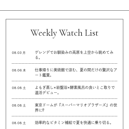
Weekly Watch List
ゲレンデでお馴染みの高原を上空から眺めてみ
08.03 月
る。
仕事帰りに美術館で涼む、夏の間だけの贅沢なア
08.06 木
ート鑑賞。
よもぎ蒸し×岩盤浴×酵素風呂の良いとこ取りで
08.08 土
温活デビュー。
東京ドームが『スーパーマリオブラザーズ』の世
08.08 土
界に⁉︎
効率的なビタミン補給で夏を快適に乗り切る。
08.08 土