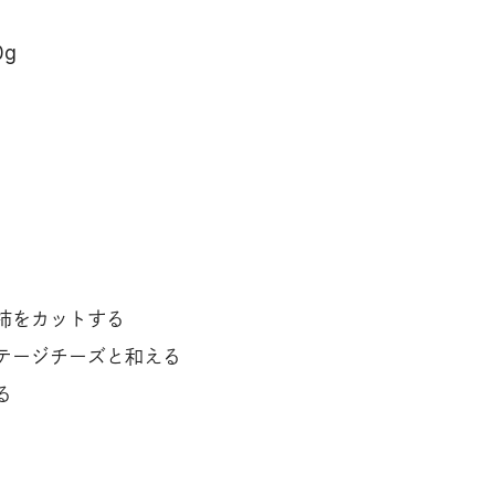
g
柿をカットする
テージチーズと和える
る