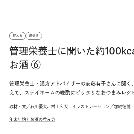
整える
痩せる
管理栄養士に聞いた約100kc
お酒 ⑥
管理栄養士・漢方アドバイザーの安藤有子さんに聞く
えて、ステイホームの晩酌にピッタリなおつまみレシ
取材・文／石川優太、村上広大 イラストレーション／加納徳博
年末年始とお酒の呑み方