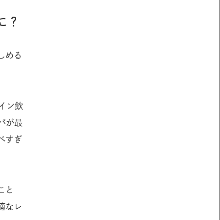
に？
しめる
イン飲
パが最
べすぎ
こと
適なレ