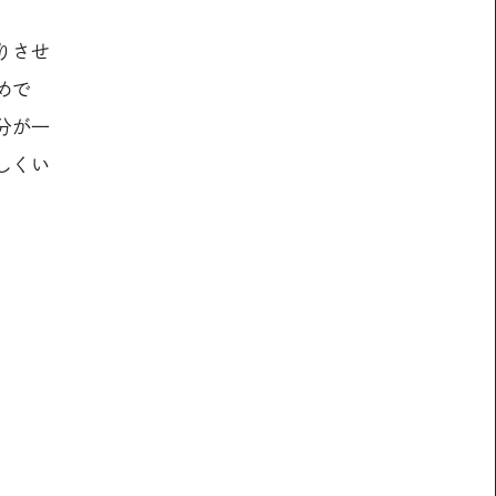
りさせ
めで
分が一
しくい