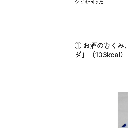
シピを伺った。
① お酒のむく
ダ」（103kcal）