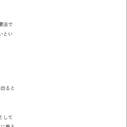
療法で
いとい
が出ると
として