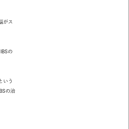
脳がス
BSの
という
BSの治