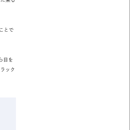
車に乗る
ことで
ら目を
リラック