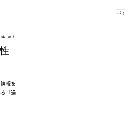
pdated）
性
と情報を
れる「過