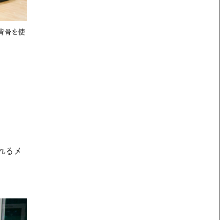
背骨を使
れるメ