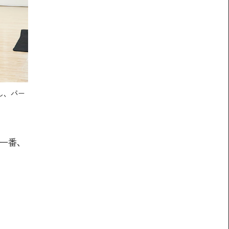
持し、パー
一番、