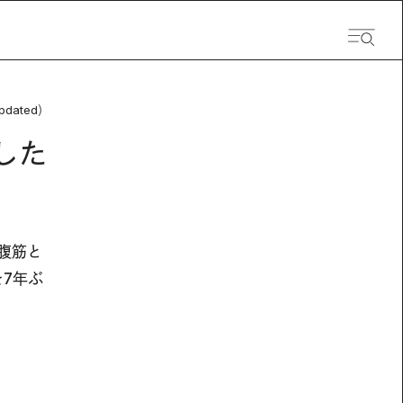
pdated）
した
腹筋と
を7年ぶ