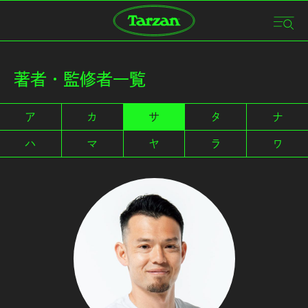
著者・監修者一覧
ア
カ
サ
タ
ナ
ハ
マ
ヤ
ラ
ワ