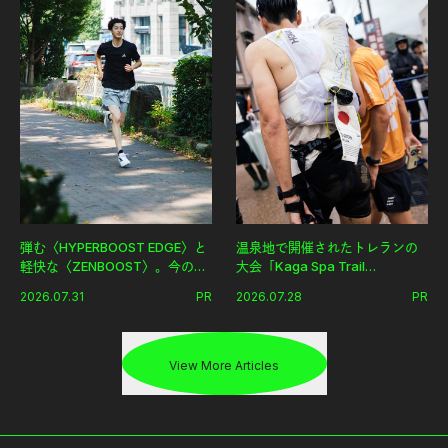
弾む〈HYPERBOOST EDGE〉と
温泉地で開催されたトレランの
軽快な〈ZENBOOST〉。今の時
大会「Kaga Spa Trail
代に寄り添うアディダスが打ち
Endurance 100 by UTMB」。本
2026.07.31
PR
2026.07.28
PR
出した新機軸。
戦を夢見るランナーたちの奮闘
を追った。
View More Articles