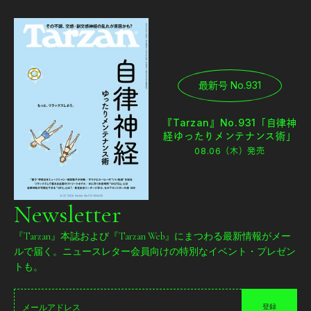
最新号 No.931
『Tarzan』No.931「自律神
経ゆったりメンテナンス術」
08.06（木）
発売
Newsletter
『Tarzan』本誌および『Tarzan Web』にまつわる最新情報がメー
ルで届く。ニュースレター会員向けの特別なイベント・プレゼン
トも。
登録