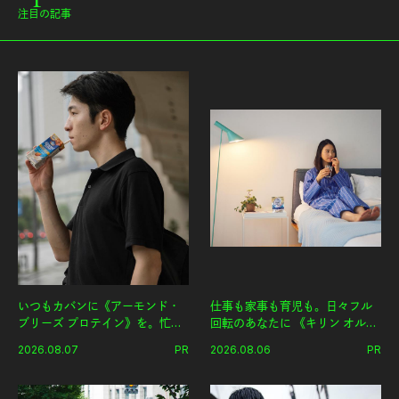
注目の記事
いつもカバンに《アーモンド・
仕事も家事も育児も。日々フル
ブリーズ プロテイン》を。忙し
回転のあなたに 《キリン オルニ
い毎日の簡単コンディショニン
チンPRO》という新習慣。
2026.08.07
PR
2026.08.06
PR
グ習慣。