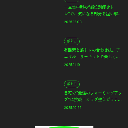
一点集中型の“部位別痩せト
レ”で、気になる部分を狙い撃
ち。
2025.12.08
鍛える
有酸素と筋トレの合わせ技。ア
ニマル・サーキットで楽しくボ
ディメイク。
2025.11.19
鍛える
自宅で“最強のウォーミングアッ
プ”に挑戦！カラダ整えピラティ
ス。
2025.10.22