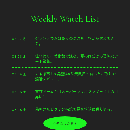
Weekly Watch List
ゲレンデでお馴染みの高原を上空から眺めてみ
08.03 月
る。
仕事帰りに美術館で涼む、夏の間だけの贅沢なア
08.06 木
ート鑑賞。
よもぎ蒸し×岩盤浴×酵素風呂の良いとこ取りで
08.08 土
温活デビュー。
東京ドームが『スーパーマリオブラザーズ』の世
08.08 土
界に⁉︎
効率的なビタミン補給で夏を快適に乗り切る。
08.08 土
今週なにみる？