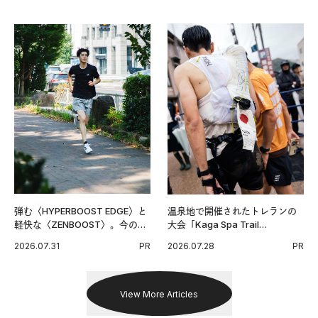
グ習慣。
弾む〈HYPERBOOST EDGE〉と
温泉地で開催されたトレランの
軽快な〈ZENBOOST〉。今の時
大会「Kaga Spa Trail
代に寄り添うアディダスが打ち
Endurance 100 by UTMB」。本
2026.07.31
PR
2026.07.28
PR
出した新機軸。
戦を夢見るランナーたちの奮闘
を追った。
View More Articles