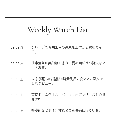
Weekly Watch List
ゲレンデでお馴染みの高原を上空から眺めてみ
08.03 月
る。
仕事帰りに美術館で涼む、夏の間だけの贅沢なア
08.06 木
ート鑑賞。
よもぎ蒸し×岩盤浴×酵素風呂の良いとこ取りで
08.08 土
温活デビュー。
東京ドームが『スーパーマリオブラザーズ』の世
08.08 土
界に⁉︎
効率的なビタミン補給で夏を快適に乗り切る。
08.08 土