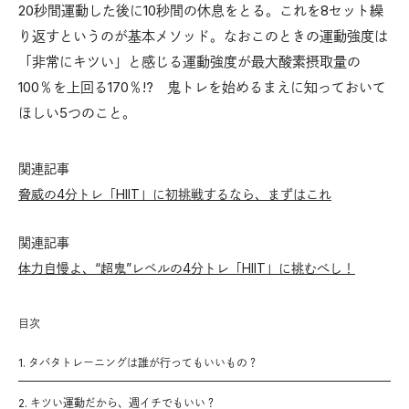
20秒間運動した後に10秒間の休息をとる。これを8セット繰
り返すというのが基本メソッド。なおこのときの運動強度は
「非常にキツい」と感じる運動強度が最大酸素摂取量の
100％を上回る170％!? 鬼トレを始めるまえに知っておいて
ほしい5つのこと。
関連記事
脅威の4分トレ「HIIT」に初挑戦するなら、まずはこれ
関連記事
体力自慢よ、“超鬼”レベルの4分トレ「HIIT」に挑むべし！
目次
1. タバタトレーニングは誰が行ってもいいもの？
2. キツい運動だから、週イチでもいい？