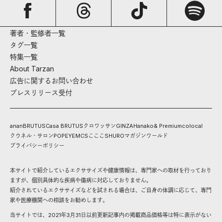
著者・監修者一覧
タグ一覧
特集一覧
About Tarzan
広告に関するお問い合わせ
プレスリリース受付
anan
BRUTUS
Casa BRUTUS
クロワッサン
GINZA
Hanako
& Premium
colocal
クウネル・サロン
POPEYE
MCS
こここ
SHURO
マガジンワールド
プライバシーポリシー
本サイトで紹介しているエクササイズや健康情報は、専門家への取材を行っており
ますが、個別具体的な疾病や傷病に対応しておりません。
紹介されているエクササイズなどを試される場合は、ご自身の体調に応じて、専門
家や医療機関への相談をお勧めします。
当サイトでは、2021年3月31日以前更新記事内の掲載商品価格等は特に表示がない