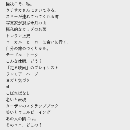
怪我こそ、私。
ウチサカさんにきいてみる。
スキーが連れてってくれる町
写真家が選ぶ今月の山
極私的なカラダの名著
トレラン正史
ローカル・ヒーローに会いに行く。
自分の旅のつくりかた。
テーブル・トーク
こんな休暇、どう？
「走る映画」のプレイリスト
ワンモア・ハーブ
ヨガと気づき
at
こぼればなし
老いと表現
ターザンのスクラップブック
笑いとウェルビーイング
あの人の隣には。
そのユニ、どこの？