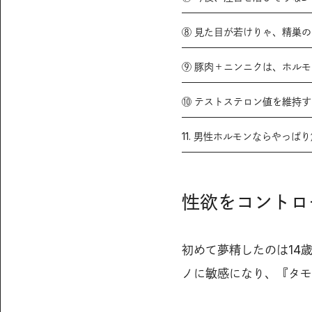
⑧ 見た目が若けりゃ、精巣
⑨ 豚肉＋ニンニクは、ホル
⑩ テストステロン値を維持
11. 男性ホルモンならやっ
性欲をコントロ
初めて夢精したのは14
ノに敏感になり、『タモ