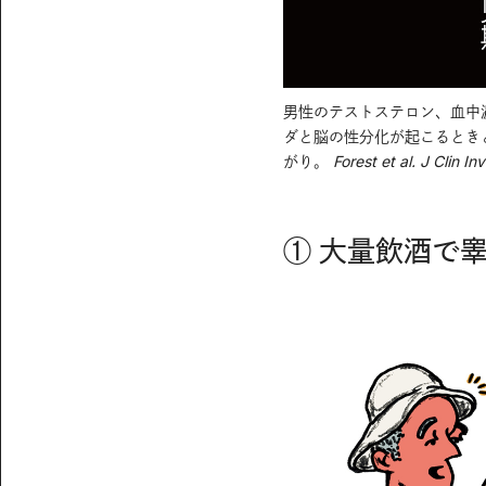
男性のテストステロン、血中
ダと脳の性分化が起こるとき
がり。
Forest et al. J Clin In
① 大量飲酒で