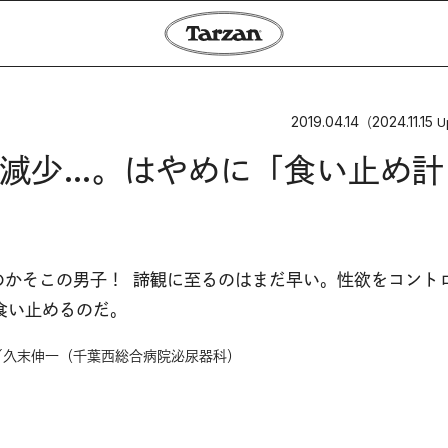
2019.04.14
2024.11.15
（
U
減少…。はやめに「食い止め計
のかそこの男子！ 諦観に至るのはまだ早い。性欲をコント
食い止めるのだ。
／久末伸一（千葉西総合病院泌尿器科）