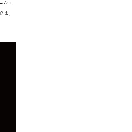
生をエ
では、