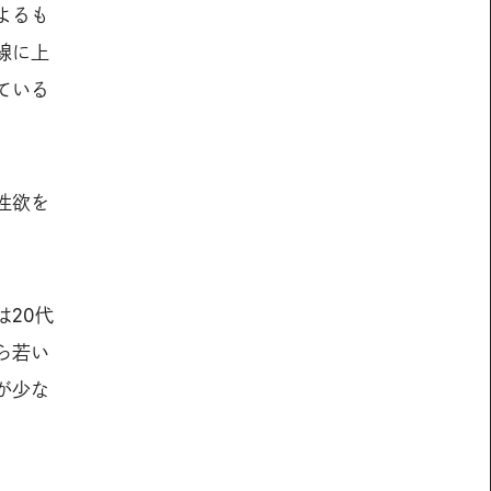
よるも
線に上
ている
性欲を
20代
ら若い
が少な