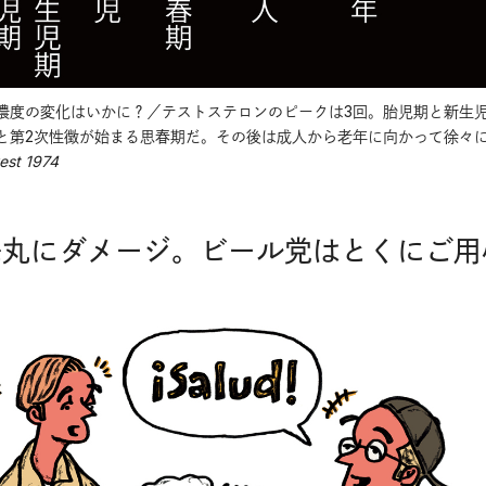
濃度の変化はいかに？／テストステロンのピークは3回。胎児期と新生
と第2次性徴が始まる思春期だ。その後は成人から老年に向かって徐々
vest 1974
睾丸にダメージ。ビール党はとくにご用