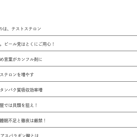
のは、テストステロン
ジ。ビール党はとくにご用心！
褒め言葉がカンフル剤に
トステロンを増やす
、タンパク質吸収効率増
司屋では貝類を狙え！
、睡眠不足と徹夜は厳禁！
-アスパラギン酸とは