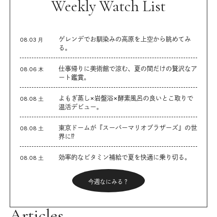
Weekly Watch List
ゲレンデでお馴染みの高原を上空から眺めてみ
08.03 月
る。
仕事帰りに美術館で涼む、夏の間だけの贅沢なア
08.06 木
ート鑑賞。
よもぎ蒸し×岩盤浴×酵素風呂の良いとこ取りで
08.08 土
温活デビュー。
東京ドームが『スーパーマリオブラザーズ』の世
08.08 土
界に⁉︎
効率的なビタミン補給で夏を快適に乗り切る。
08.08 土
今週なにみる？
Articles