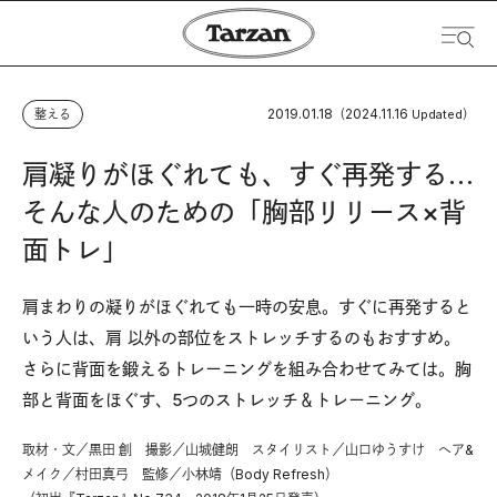
2019.01.18
2024.11.16
整える
（
Updated）
肩凝りがほぐれても、すぐ再発する…
そんな人のための「胸部リリース×背
面トレ」
肩まわりの凝りがほぐれても一時の安息。すぐに再発すると
いう人は、肩以外の部位をストレッチするのもおすすめ。
さらに背面を鍛えるトレーニングを組み合わせてみては。胸
部と背面をほぐす、5つのストレッチ＆トレーニング。
取材・文／黒田 創 撮影／山城健朗 スタイリスト／山口ゆうすけ ヘア&
メイク／村田真弓 監修／小林靖（Body Refresh）