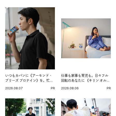
いつもカバンに《アーモンド・
仕事も家事も育児も。日々フル
ブリーズ プロテイン》を。忙し
回転のあなたに 《キリン オルニ
い毎日の簡単コンディショニン
チンPRO》という新習慣。
2026.08.07
PR
2026.08.06
PR
グ習慣。