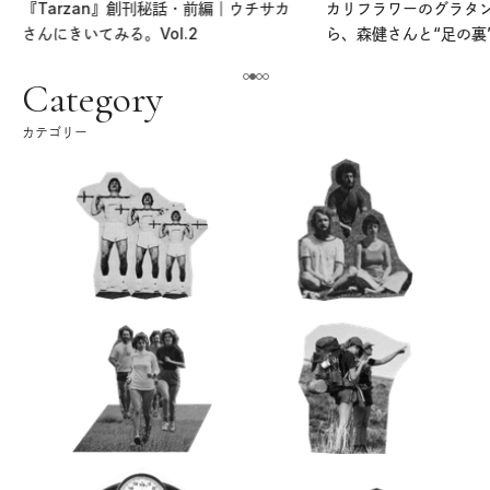
『Tarzan』創刊秘話・前編｜ウチサカ
カリフラワーのグラタ
さんにきいてみる。Vol.2
ら、森健さんと“足の裏
える。｜麻生要一郎の
ク
Category
カテゴリー