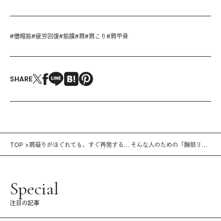
#
僧帽筋
#
疲労回復
#
筋膜
#
肩
#
肩こり
#
肩甲骨
SHARE
TOP
肩凝りがほぐれても、すぐ再発する… そんな人のための「胸部リリ
ース×背面トレ」
Special
注目の記事