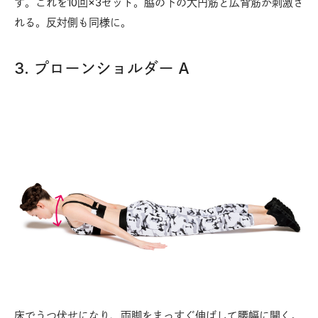
す。これを10回×3セット。脇の下の大円筋と広背筋が刺激さ
れる。反対側も同様に。
3. プローンショルダー A
床でうつ伏せになり、両脚をまっすぐ伸ばして腰幅に開く。