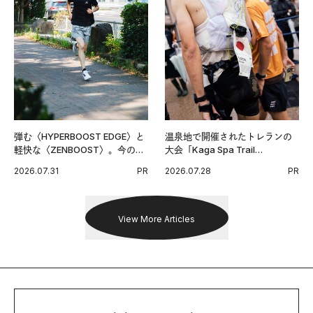
弾む〈HYPERBOOST EDGE〉と
温泉地で開催されたトレランの
軽快な〈ZENBOOST〉。今の時
大会「Kaga Spa Trail
代に寄り添うアディダスが打ち
Endurance 100 by UTMB」。本
2026.07.31
PR
2026.07.28
PR
出した新機軸。
戦を夢見るランナーたちの奮闘
を追った。
View More Articles