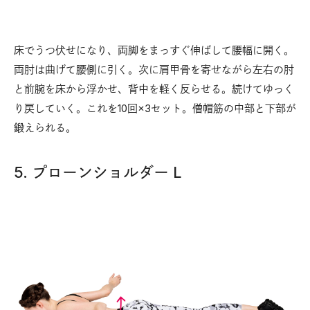
床でうつ伏せになり、両脚をまっすぐ伸ばして腰幅に開く。
両肘は曲げて腰側に引く。次に肩甲骨を寄せながら左右の肘
と前腕を床から浮かせ、背中を軽く反らせる。続けてゆっく
り戻していく。これを10回×3セット。僧帽筋の中部と下部が
鍛えられる。
5. プローンショルダー L