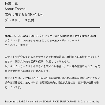
特集一覧
About Tarzan
広告に関するお問い合わせ
プレスリリース受付
anan
BRUTUS
Casa BRUTUS
クロワッサン
GINZA
Hanako
& Premium
colocal
クウネル・サロン
POPEYE
MCS
こここ
SHURO
マガジンワールド
プライバシーポリシー
本サイトで紹介しているエクササイズや健康情報は、専門家への取材を行っており
ますが、個別具体的な疾病や傷病に対応しておりません。
紹介されているエクササイズなどを試される場合は、ご自身の体調に応じて、専門
家や医療機関への相談をお勧めします。
当サイトでは、2021年3月31日以前更新記事内の掲載商品価格等は特に表示がない
場合は税抜価格、2021年4月1日更新記事内の掲載商品価格は、原則税込価格で表
記しています。
Trademark TARZAN owned by EDGAR RICE BURROUGHS,INC. and used by