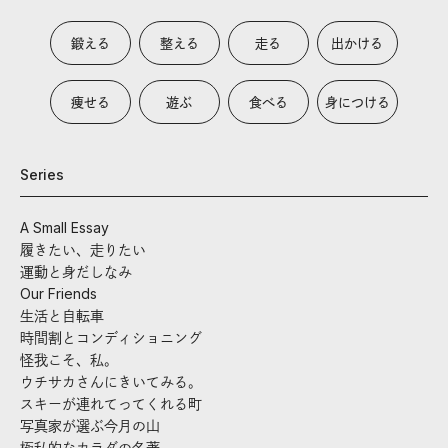
鍛える
整える
走る
出かける
痩せる
遊ぶ
食べる
身につける
Series
A Small Essay
履きたい、走りたい
運動と身だしなみ
Our Friends
生活と自転車
時間割とコンディショニング
怪我こそ、私。
ウチサカさんにきいてみる。
スキーが連れてってくれる町
写真家が選ぶ今月の山
極私的なカラダの名著