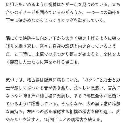
に狙いを定めるように視線はただ一点を見つめている。立ち
合いのイメージを固めているのだろうか、一つ一つの動作を
丁寧に確かめながらじっくりカラダを動かしていく。
隅に立つ鉄砲柱に向かい下から大きく突き上げるように突っ
張りを繰り返し、黙々と自身の課題と向き合っているよう
だ。と同時に、土俵でのぶつかり稽古が始まると、全体をよ
く観察し力士たちに声をかける場面も。
気づけば、稽古場は熱気に満ちていた。“ガツン”と力士と力
士が激しくぶつかる音が響き渡り、荒々しい息遣い、言葉に
ならない呻き声が稽古場に充満し、まるで部屋全体が息衝い
ているように躍動している。そんななか、大の里は常に冷静
な面持ち。左四つの形を確認する相撲の稽古を繰り返し、爽
やかな汗を流すと、1時間半ほどの朝稽古を終えた。