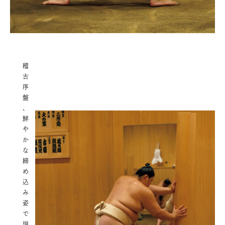
稽
古
序
盤
、
鮮
や
か
な
締
め
込
み
姿
で
現