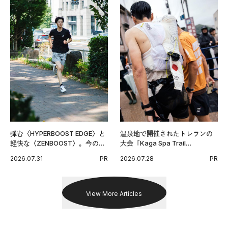
弾む〈HYPERBOOST EDGE〉と
温泉地で開催されたトレランの
軽快な〈ZENBOOST〉。今の時
大会「Kaga Spa Trail
代に寄り添うアディダスが打ち
Endurance 100 by UTMB」。本
2026.07.31
PR
2026.07.28
PR
出した新機軸。
戦を夢見るランナーたちの奮闘
を追った。
View More Articles