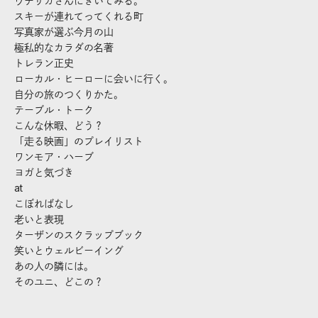
ウチサカさんにきいてみる。
スキーが連れてってくれる町
写真家が選ぶ今月の山
極私的なカラダの名著
トレラン正史
ローカル・ヒーローに会いに行く。
自分の旅のつくりかた。
テーブル・トーク
こんな休暇、どう？
「走る映画」のプレイリスト
ワンモア・ハーブ
ヨガと気づき
at
こぼればなし
老いと表現
ターザンのスクラップブック
笑いとウェルビーイング
あの人の隣には。
そのユニ、どこの？