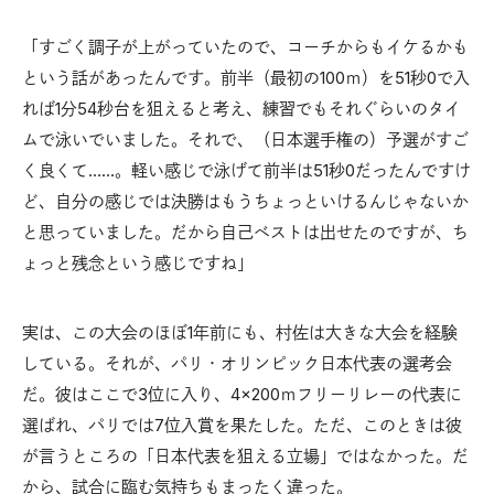
「すごく調子が上がっていたので、コーチからもイケるかも
という話があったんです。前半（最初の100ｍ）を51秒0で入
れば1分54秒台を狙えると考え、練習でもそれぐらいのタイ
ムで泳いでいました。それで、（日本選手権の）予選がすご
く良くて……。軽い感じで泳げて前半は51秒0だったんですけ
ど、自分の感じでは決勝はもうちょっといけるんじゃないか
と思っていました。だから自己ベストは出せたのですが、ち
ょっと残念という感じですね」
実は、この大会のほぼ1年前にも、村佐は大きな大会を経験
している。それが、パリ・オリンピック日本代表の選考会
だ。彼はここで3位に入り、4×200ｍフリーリレーの代表に
選ばれ、パリでは7位入賞を果たした。ただ、このときは彼
が言うところの「日本代表を狙える立場」ではなかった。だ
から、試合に臨む気持ちもまったく違った。