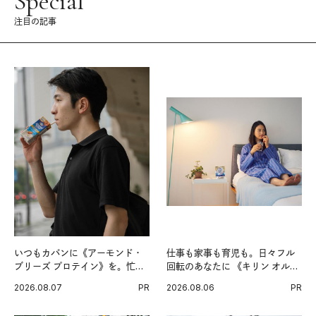
Special
注目の記事
いつもカバンに《アーモンド・
仕事も家事も育児も。日々フル
ブリーズ プロテイン》を。忙し
回転のあなたに 《キリン オルニ
い毎日の簡単コンディショニン
チンPRO》という新習慣。
2026.08.07
PR
2026.08.06
PR
グ習慣。