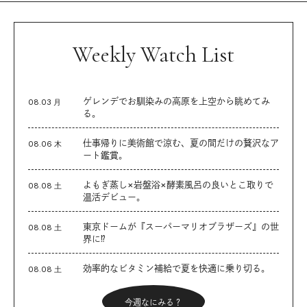
Weekly Watch List
ゲレンデでお馴染みの高原を上空から眺めてみ
08.03 月
る。
仕事帰りに美術館で涼む、夏の間だけの贅沢なア
08.06 木
ート鑑賞。
よもぎ蒸し×岩盤浴×酵素風呂の良いとこ取りで
08.08 土
温活デビュー。
東京ドームが『スーパーマリオブラザーズ』の世
08.08 土
界に⁉︎
効率的なビタミン補給で夏を快適に乗り切る。
08.08 土
今週なにみる？