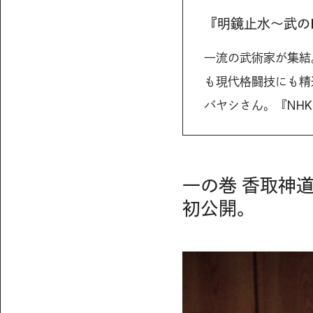
『明鏡止水〜武のK
一流の武術家が集結
も現代格闘技にも精
バヤシさん。『NH
一の巻 香取神道
初公開。