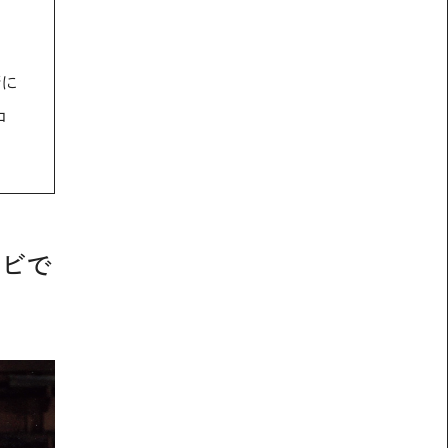
術に
コ
レビで