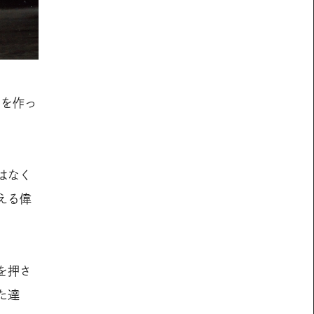
系を作っ
はなく
える偉
を押さ
た達