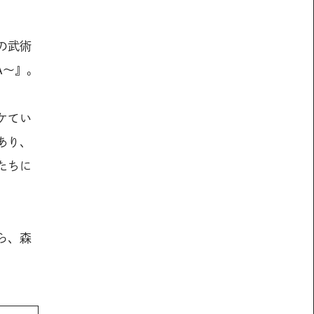
の武術
A〜』。
ケてい
あり、
たちに
ら、森