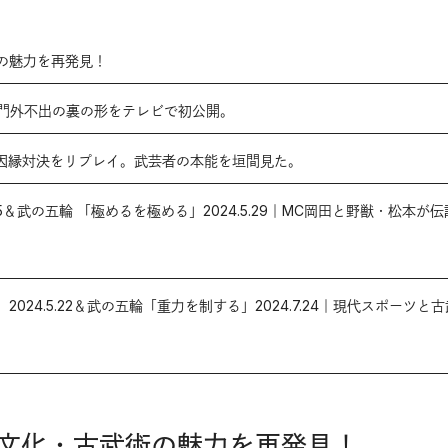
の魅力を再発見！
1.8｜門外不出の裏の形をテレビで初公開。
.16｜因縁対決をリプレイ。武芸者の本能を垣間見た。
11.5＆武の五輪 「極めるを極める」2024.5.29｜MC岡田と野獣・松本が
024.5.22＆武の五輪「重力を制する」2024.7.24｜現代スポーツと
文化・古武術の魅力を再発見！