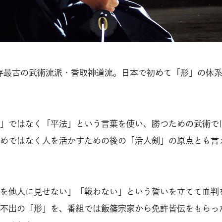
存最古の武術流派・香取神道流。日本で初めて「形」の体
」ではなく「平法」という言葉を使い、勝つための武術で
めではなく人を活かすための後の「活人剣」の原点とも言
を他人に見せない」「戦わない」という誓いを立てて血判
不出の「形」を、番組では飯篠宗家から免許皆伝をもらっ