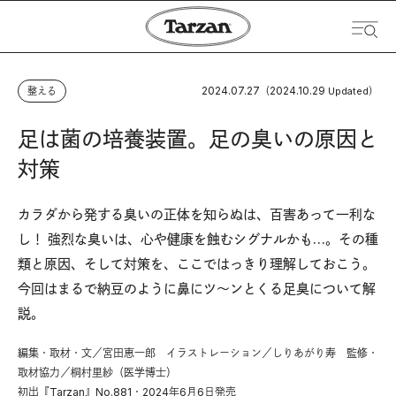
2024.07.27
2024.10.29
整える
（
Updated）
足は菌の培養装置。足の臭いの原因と
対策
カラダから発する臭いの正体を知らぬは、百害あって一利な
し！ 強烈な臭いは、心や健康を蝕むシグナルかも…。その種
類と原因、そして対策を、ここではっきり理解しておこう。
今回はまるで納豆のように鼻にツ〜ンとくる足臭について解
説。
編集・取材・文／宮田恵一郎 イラストレーション／しりあがり寿 監修・
取材協力／桐村里紗（医学博士）
初出『Tarzan』No.881・2024年6月6日発売