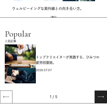
ウェルビーイングな紫外線との向き合い方。
Popular
人気記事
源
トップクリエイターが実践する、ひみつの
疲労回復術。
2026.07.07
1
/
5