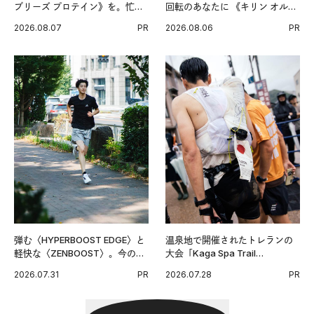
ブリーズ プロテイン》を。忙し
回転のあなたに 《キリン オルニ
い毎日の簡単コンディショニン
チンPRO》という新習慣。
2026.08.07
PR
2026.08.06
PR
グ習慣。
弾む〈HYPERBOOST EDGE〉と
温泉地で開催されたトレランの
軽快な〈ZENBOOST〉。今の時
大会「Kaga Spa Trail
代に寄り添うアディダスが打ち
Endurance 100 by UTMB」。本
2026.07.31
PR
2026.07.28
PR
出した新機軸。
戦を夢見るランナーたちの奮闘
を追った。