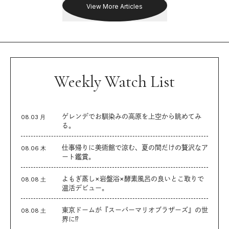
View More Articles
Weekly Watch List
ゲレンデでお馴染みの高原を上空から眺めてみ
08.03 月
る。
仕事帰りに美術館で涼む、夏の間だけの贅沢なア
08.06 木
ート鑑賞。
よもぎ蒸し×岩盤浴×酵素風呂の良いとこ取りで
08.08 土
温活デビュー。
東京ドームが『スーパーマリオブラザーズ』の世
08.08 土
界に⁉︎