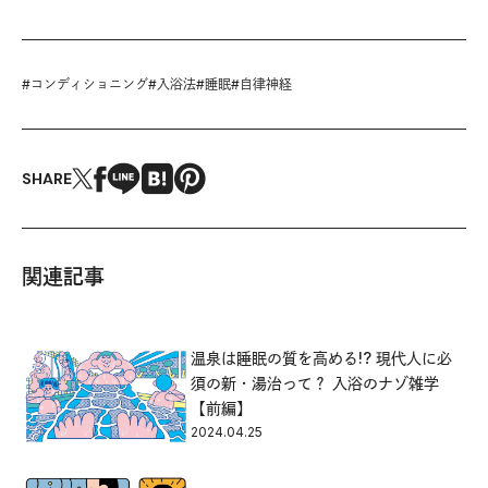
#
コンディショニング
#
入浴法
#
睡眠
#
自律神経
SHARE
関連記事
温泉は睡眠の質を高める!? 現代人に必
須の新・湯治って？ 入浴のナゾ雑学
【前編】
2024.04.25