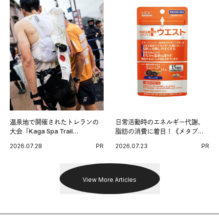
温泉地で開催されたトレランの
日常活動時のエネルギー代謝、
大会「Kaga Spa Trail
脂肪の消費に着目！《メタプラ
Endurance 100 by UTMB」。本
ス ウエスト》で始める体メンテ
2026.07.28
PR
2026.07.23
PR
戦を夢見るランナーたちの奮闘
習慣。
を追った。
View More Articles