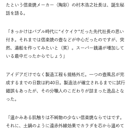
たという信楽焼メーカー〈陶彩〉の村木浩之社長は、誕生秘
話を語る。
「きっかけはバブル時代に“イケイケ”だった先代社長の思い
付き。それまでは信楽焼の壺などが中心だったのですが、突
然、湯船を作ってみたいと（笑）。スーパー銭湯が増加して
いる最中だったからでしょう」
アイデアだけでなく製造工程も規格外だ。一つの壺風呂が完
成するまでの日数は約40日。製造法が確立されるまでに試行
錯誤もあったが、その分職人のこだわりが詰まった逸品とな
った。
「温かみある肌触りは不純物の少ない信楽焼ならではです。
それに、土鍋のように遠赤外線効果でカラダを芯から温めて