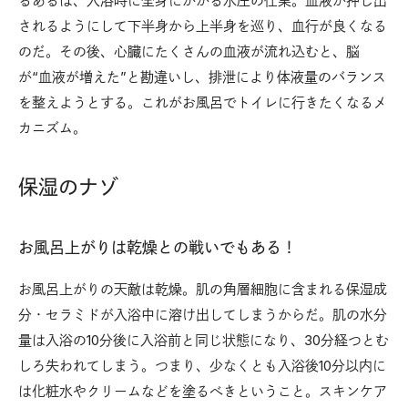
るあるは、入浴時に全身にかかる水圧の仕業。血液が押し出
されるようにして下半身から上半身を巡り、血行が良くなる
のだ。その後、心臓にたくさんの血液が流れ込むと、脳
が“血液が増えた”と勘違いし、排泄により体液量のバランス
を整えようとする。これがお風呂でトイレに行きたくなるメ
カニズム。
保湿のナゾ
お風呂上がりは乾燥との戦いでもある！
お風呂上がりの天敵は乾燥。肌の角層細胞に含まれる保湿成
分・セラミドが入浴中に溶け出してしまうからだ。肌の水分
量は入浴の10分後に入浴前と同じ状態になり、30分経つとむ
しろ失われてしまう。つまり、少なくとも入浴後10分以内に
は化粧水やクリームなどを塗るべきということ。スキンケア