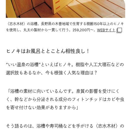
〈志水木材〉の浴槽。長野県の木曽地域で生育する樹齢150年以上のヒノキ
を使用し、丸太の製材から一貫して行う。259,200円〜。
WEBサイト
ヒノキはお風呂ととことん相性良し！
“いい温泉の浴槽”といえばヒノキ。樹脂や人工大理石などの
選択肢もあるなか、今も根強く人気な理由は？
「浴槽の素材に向いているんです。泉質の影響を受けにく
く、幹などから分泌される成分のフィトンチッドはカビや虫
を寄せ付けない効果がありますから」
そう語るのは、浴槽や寿司桶などを手がける〈志水木材〉の