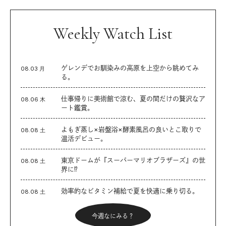
Weekly Watch List
ゲレンデでお馴染みの高原を上空から眺めてみ
08.03 月
る。
仕事帰りに美術館で涼む、夏の間だけの贅沢なア
08.06 木
ート鑑賞。
よもぎ蒸し×岩盤浴×酵素風呂の良いとこ取りで
08.08 土
温活デビュー。
東京ドームが『スーパーマリオブラザーズ』の世
08.08 土
界に⁉︎
効率的なビタミン補給で夏を快適に乗り切る。
08.08 土
今週なにみる？