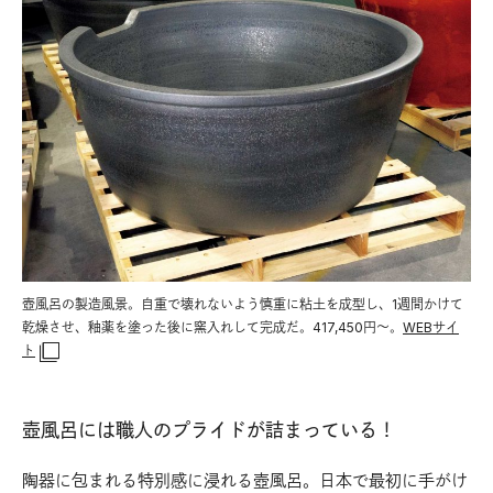
壺風呂の製造風景。自重で壊れないよう慎重に粘土を成型し、1週間かけて
乾燥させ、釉薬を塗った後に窯入れして完成だ。417,450円〜。
WEBサイ
ト
壺風呂には職人のプライドが詰まっている！
陶器に包まれる特別感に浸れる壺風呂。日本で最初に手がけ