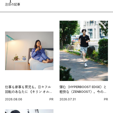
注目の記事
仕事も家事も育児も。日々フル
弾む〈HYPERBOOST EDGE〉と
回転のあなたに 《キリン オルニ
軽快な〈ZENBOOST〉。今の時
チンPRO》という新習慣。
代に寄り添うアディダスが打ち
2026.08.06
PR
2026.07.31
PR
出した新機軸。