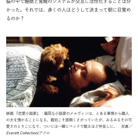
脳の中で睡眠と覚醒のシステムが交互に活性化することは分
かった。それでは、多くの人はどうして決まって朝に目覚め
るのか？
映画 『恋愛小説家』：偏屈な小説家のメルヴィンは、とある事情から隣人
の犬を預かることになる。最初こそ面倒くさがっていたが、みるみるその可
愛さのとりこになり、ついには一緒にベッドで眠るほど仲良しに。
写真／
Everett Collection/アフロ