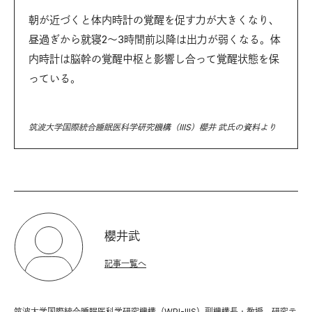
朝が近づくと体内時計の覚醒を促す力が大きくなり、
昼過ぎから就寝2〜3時間前以降は出力が弱くなる。体
内時計は脳幹の覚醒中枢と影響し合って覚醒状態を保
っている。
筑波大学国際統合睡眠医科学研究機構（IIIS）櫻井 武氏の資料より
櫻井武
記事一覧へ
筑波大学国際統合睡眠医科学研究機構（WPI-IIIS）副機構長・教授。研究テ