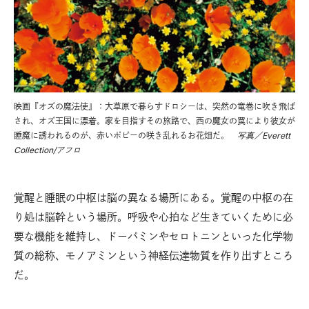
映画『オズの魔法使』：大草原で暮らすドロシーは、突然の竜巻に吹き飛ば
され、オズ王国に漂着。家を目指すその旅路で、西の魔女の罠により彼女が
睡魔に誘われるのが、赤いポピーの咲き乱れるお花畑だ。
写真／Everett
Collection/アフロ
覚醒と睡眠の中枢は脳の異なる場所にある。覚醒の中枢の在
り処は脳幹という場所。呼吸や心拍など生きていくために必
要な機能を維持し、ドーパミンやセロトニンといった化学物
質の総称、モノアミンという神経伝達物質を作り出すところ
だ。