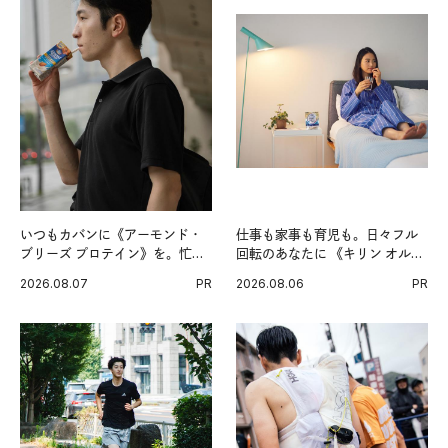
いつもカバンに《アーモンド・
仕事も家事も育児も。日々フル
ブリーズ プロテイン》を。忙し
回転のあなたに 《キリン オルニ
い毎日の簡単コンディショニン
チンPRO》という新習慣。
2026.08.07
PR
2026.08.06
PR
グ習慣。