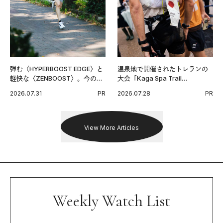
弾む〈HYPERBOOST EDGE〉と
温泉地で開催されたトレランの
軽快な〈ZENBOOST〉。今の時
大会「Kaga Spa Trail
代に寄り添うアディダスが打ち
Endurance 100 by UTMB」。本
2026.07.31
PR
2026.07.28
PR
出した新機軸。
戦を夢見るランナーたちの奮闘
を追った。
View More Articles
Weekly Watch List