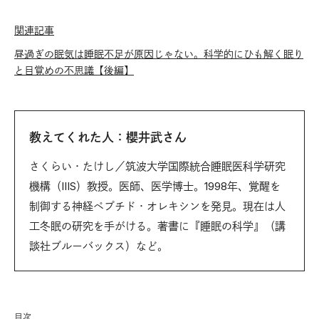
関連記事
昼過ぎの眠気は睡眠不足が原因じゃない。科学的にひも解く眠り
と目覚めの不思議【後編】
教えてくれた人：櫻井武さん
さくらい・たけし／筑波大学国際統合睡眠医科学研究
機構（IIIS）教授。医師、医学博士。1998年、覚醒を
制御する神経ペプチド・オレキシンを発見。現在は人
工冬眠の研究を手がける。著書に『睡眠の科学』（講
談社ブルーバックス）など。
目次