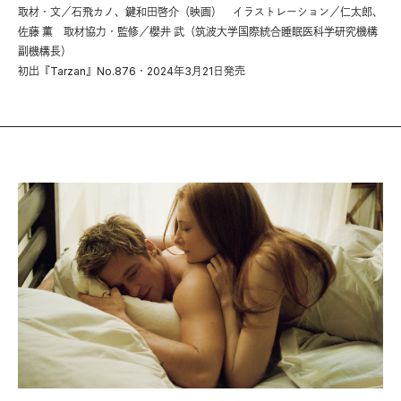
取材・文／石飛カノ、鍵和田啓介（映画） イラストレーション／仁太郎、
佐藤 薫 取材協力・監修／櫻井 武（筑波大学国際統合睡眠医科学研究機構
副機構長）
初出『Tarzan』No.876・2024年3月21日発売