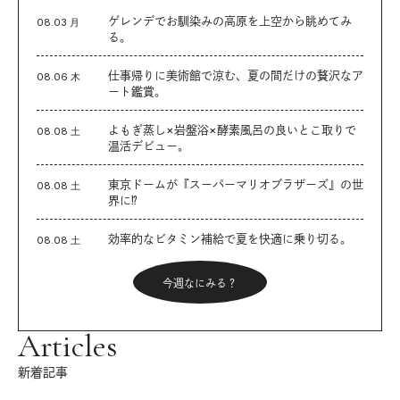
ゲレンデでお馴染みの高原を上空から眺めてみ
08.03 月
る。
仕事帰りに美術館で涼む、夏の間だけの贅沢なア
08.06 木
ート鑑賞。
よもぎ蒸し×岩盤浴×酵素風呂の良いとこ取りで
08.08 土
温活デビュー。
東京ドームが『スーパーマリオブラザーズ』の世
08.08 土
界に⁉︎
効率的なビタミン補給で夏を快適に乗り切る。
08.08 土
今週なにみる？
Articles
新着記事