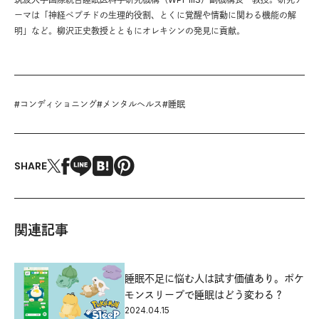
ーマは「神経ペプチドの生理的役割、とくに覚醒や情動に関わる機能の解
明」など。柳沢正史教授とともにオレキシンの発見に貢献。
#
コンディショニング
#
メンタルヘルス
#
睡眠
SHARE
関連記事
睡眠不足に悩む人は試す価値あり。ポケ
モンスリープで睡眠はどう変わる？
2024.04.15