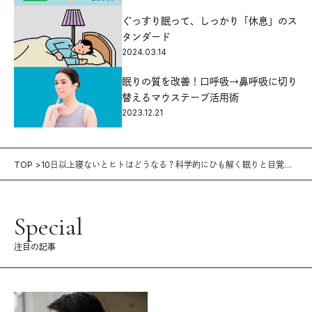
ぐっすり眠って、しっかり「休息」のス
タンダード
2024.03.14
眠りの質を改善！口呼吸→鼻呼吸に切り
替えるマウステープ活用術
2023.12.21
TOP
10日以上寝ないとヒトはどうなる？科学的にひも解く眠りと目覚め
の不思議【前編】
Special
注目の記事