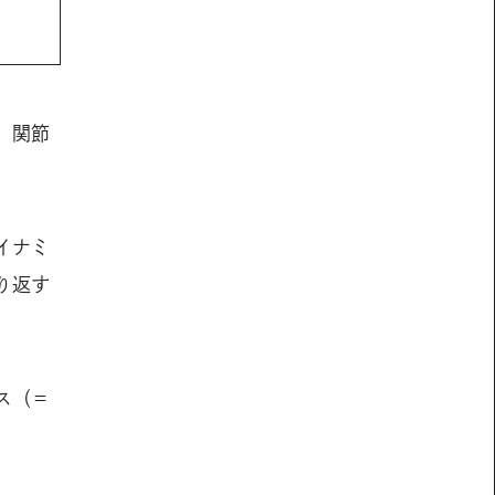
、関節
イナミ
り返す
ス（＝