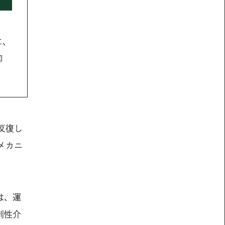
に、
抑
反復し
メカニ
は、運
制性介