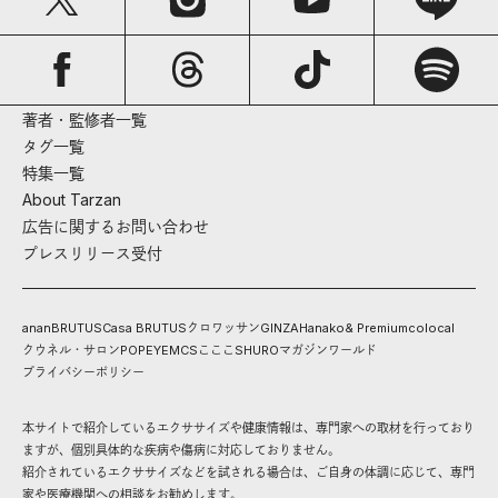
著者・監修者一覧
タグ一覧
特集一覧
About Tarzan
広告に関するお問い合わせ
プレスリリース受付
anan
BRUTUS
Casa BRUTUS
クロワッサン
GINZA
Hanako
& Premium
colocal
クウネル・サロン
POPEYE
MCS
こここ
SHURO
マガジンワールド
プライバシーポリシー
本サイトで紹介しているエクササイズや健康情報は、専門家への取材を行っており
ますが、個別具体的な疾病や傷病に対応しておりません。
紹介されているエクササイズなどを試される場合は、ご自身の体調に応じて、専門
家や医療機関への相談をお勧めします。