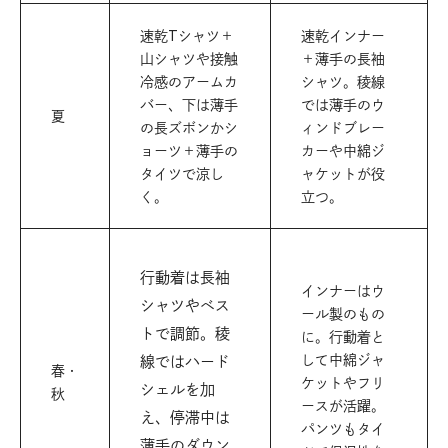
速乾Tシャツ＋
速乾インナー
山シャツや接触
＋薄手の長袖
冷感のアームカ
シャツ。稜線
バー、下は薄手
では薄手のウ
夏
の長ズボンかシ
ィンドブレー
ョーツ＋薄手の
カーや中綿ジ
タイツで涼し
ャケットが役
く。
立つ。
行動着は長袖
インナーはウ
シャツやベス
ール製のもの
トで調節。稜
に。行動着と
して中綿ジャ
線ではハード
春・
ケットやフリ
シェルを加
秋
ースが活躍。
え、停滞中は
パンツもタイ
薄手のダウン