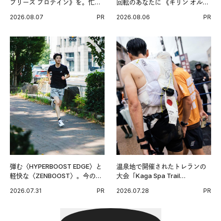
ブリーズ プロテイン》を。忙し
回転のあなたに 《キリン オルニ
い毎日の簡単コンディショニン
チンPRO》という新習慣。
2026.08.07
PR
2026.08.06
PR
グ習慣。
弾む〈HYPERBOOST EDGE〉と
温泉地で開催されたトレランの
軽快な〈ZENBOOST〉。今の時
大会「Kaga Spa Trail
代に寄り添うアディダスが打ち
Endurance 100 by UTMB」。本
2026.07.31
PR
2026.07.28
PR
出した新機軸。
戦を夢見るランナーたちの奮闘
を追った。