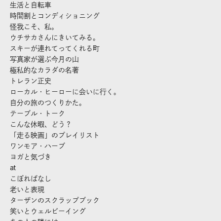
生活と自転車
時間割とコンディショニング
怪我こそ、私。
ウチサカさんにきいてみる。
スキーが連れてってくれる町
写真家が選ぶ今月の山
極私的なカラダの名著
トレラン正史
ローカル・ヒーローに会いに行く。
自分の旅のつくりかた。
テーブル・トーク
こんな休暇、どう？
「走る映画」のプレイリスト
ワンモア・ハーブ
ヨガと気づき
at
こぼればなし
老いと表現
ターザンのスクラップブック
笑いとウェルビーイング