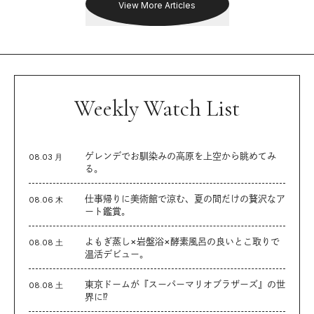
View More Articles
Weekly Watch List
ゲレンデでお馴染みの高原を上空から眺めてみ
08.03 月
る。
仕事帰りに美術館で涼む、夏の間だけの贅沢なア
08.06 木
ート鑑賞。
よもぎ蒸し×岩盤浴×酵素風呂の良いとこ取りで
08.08 土
温活デビュー。
東京ドームが『スーパーマリオブラザーズ』の世
08.08 土
界に⁉︎