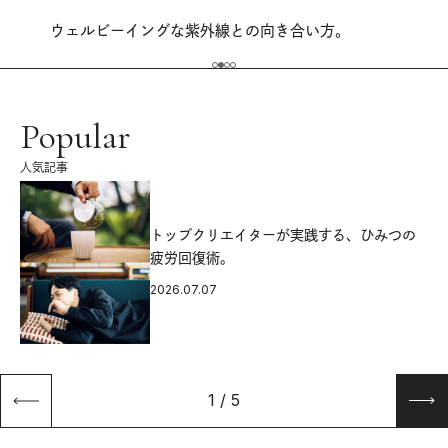
ウェルビーイングな紫外線との向き合い方。
Popular
人気記事
源
トップクリエイターが実践する、ひみつの
疲労回復術。
2026.07.07
1
/
5