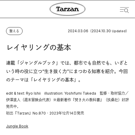
2024.03.06
2024.10.30
整える
（
Updated）
レイヤリングの基本
連載「ジャングルブック」では、都市でも自然でも、いざと
いう時の役に立つ“生き抜く力”にまつわる知恵を紹介。今回
のテーマは「レイヤリングの基本」。
edit & text: Ryo Ishii illustration: Yoshifumi Takeda 監修・取材協力／
伊澤直人（週末冒険会代表）※最新著作『焚き火の教科書』（扶桑社）好評
発売中。
初出『Tarzan』No.870・2023年12月14日発売
Jungle Book