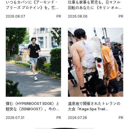
いつもカバンに《アーモンド・
仕事も家事も育児も。日々フル
ブリーズ プロテイン》を。忙し
回転のあなたに 《キリン オルニ
い毎日の簡単コンディショニン
チンPRO》という新習慣。
2026.08.07
PR
2026.08.06
PR
グ習慣。
弾む〈HYPERBOOST EDGE〉と
温泉地で開催されたトレランの
軽快な〈ZENBOOST〉。今の時
大会「Kaga Spa Trail
代に寄り添うアディダスが打ち
Endurance 100 by UTMB」。本
2026.07.31
PR
2026.07.28
PR
出した新機軸。
戦を夢見るランナーたちの奮闘
を追った。