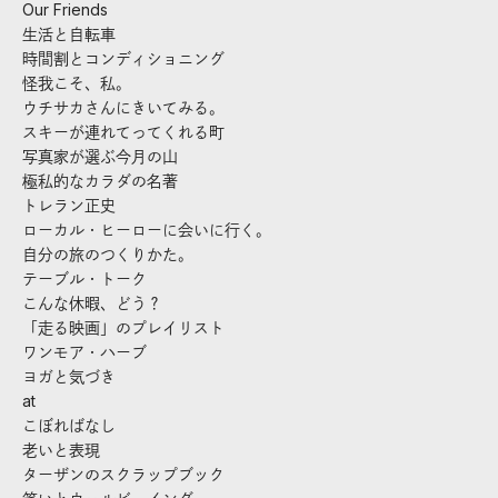
Our Friends
生活と自転車
時間割とコンディショニング
怪我こそ、私。
ウチサカさんにきいてみる。
スキーが連れてってくれる町
写真家が選ぶ今月の山
極私的なカラダの名著
トレラン正史
ローカル・ヒーローに会いに行く。
自分の旅のつくりかた。
テーブル・トーク
こんな休暇、どう？
「走る映画」のプレイリスト
ワンモア・ハーブ
ヨガと気づき
at
こぼればなし
老いと表現
ターザンのスクラップブック