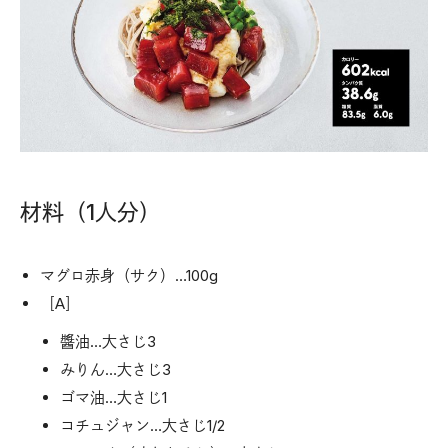
材料（1人分）
マグロ赤身（サク）…100g
［A］
醬油…大さじ3
みりん…大さじ3
ゴマ油…大さじ1
コチュジャン…大さじ1/2