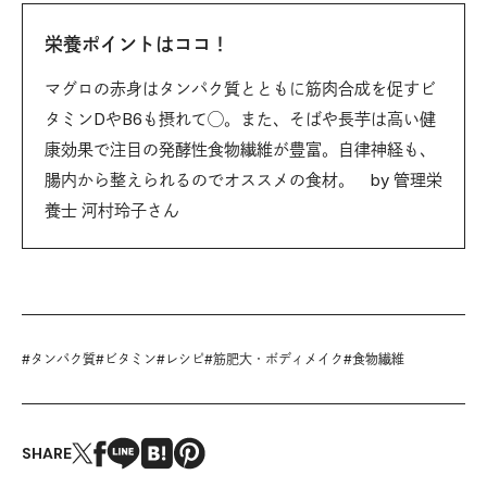
栄養ポイントはココ！
マグロの赤身はタンパク質とともに筋肉合成を促すビ
タミンDやB6も摂れて◯。また、そばや長芋は高い健
康効果で注目の発酵性食物繊維が豊富。自律神経も、
腸内から整えられるのでオススメの食材。 by 管理栄
養士 河村玲子さん
#
タンパク質
#
ビタミン
#
レシピ
#
筋肥大・ボディメイク
#
食物繊維
SHARE