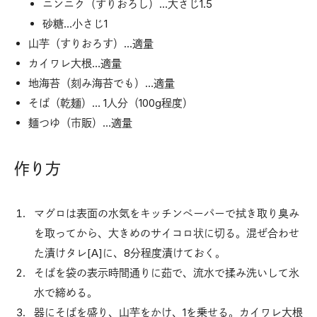
ニンニク（すりおろし）…大さじ1.5
砂糖…小さじ1
山芋（すりおろす）…適量
カイワレ大根…適量
地海苔（刻み海苔でも）…適量
そば（乾麺）… 1人分（100g程度）
麺つゆ（市販）…適量
作り方
マグロは表面の水気をキッチンペーパーで拭き取り臭み
を取ってから、大きめのサイコロ状に切る。混ぜ合わせ
た漬けタレ[A]に、8分程度漬けておく。
そばを袋の表示時間通りに茹で、流水で揉み洗いして氷
水で締める。
器にそばを盛り、山芋をかけ、1を乗せる。カイワレ大根