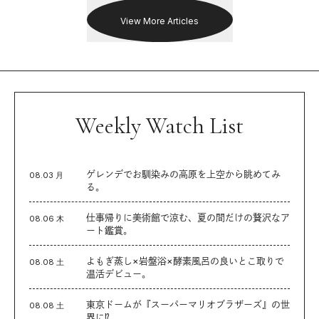
View More Articles
Weekly Watch List
ゲレンデでお馴染みの高原を上空から眺めてみ
08.03 月
る。
仕事帰りに美術館で涼む、夏の間だけの贅沢なア
08.06 木
ート鑑賞。
よもぎ蒸し×岩盤浴×酵素風呂の良いとこ取りで
08.08 土
温活デビュー。
東京ドームが『スーパーマリオブラザーズ』の世
08.08 土
界に⁉︎