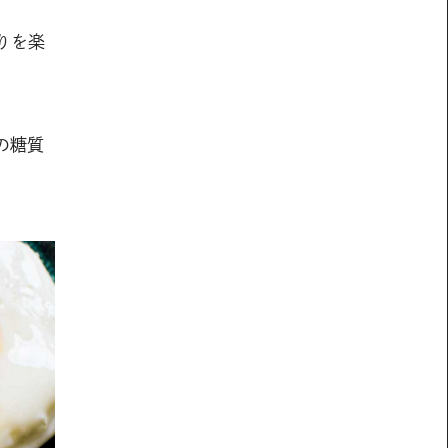
りを楽
」
の糖質