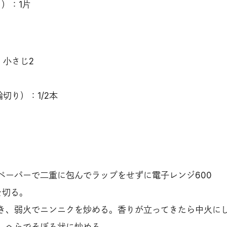
）：1片
：小さじ2
切り）：1/2本
ペーパーで二重に包んでラップをせずに電子レンジ600
を切る。
き、弱火でニンニクを炒める。香りが立ってきたら中火に