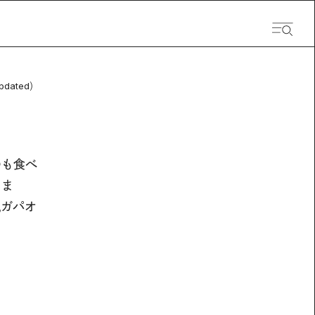
pdated）
つも食べ
うま
風ガパオ