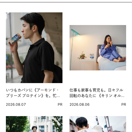
いつもカバンに《アーモンド・
仕事も家事も育児も。日々フル
ブリーズ プロテイン》を。忙し
回転のあなたに 《キリン オルニ
い毎日の簡単コンディショニン
チンPRO》という新習慣。
2026.08.07
PR
2026.08.06
PR
グ習慣。