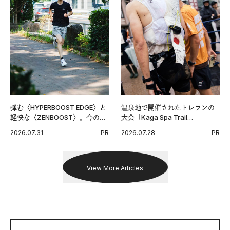
弾む〈HYPERBOOST EDGE〉と
温泉地で開催されたトレランの
軽快な〈ZENBOOST〉。今の時
大会「Kaga Spa Trail
代に寄り添うアディダスが打ち
Endurance 100 by UTMB」。本
2026.07.31
PR
2026.07.28
PR
出した新機軸。
戦を夢見るランナーたちの奮闘
を追った。
View More Articles