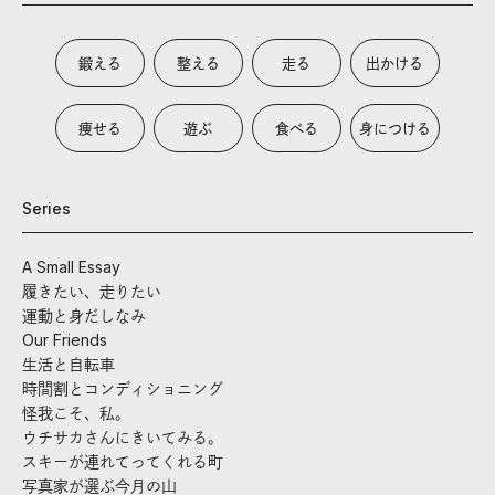
鍛える
整える
走る
出かける
痩せる
遊ぶ
食べる
身につける
Series
A Small Essay
履きたい、走りたい
運動と身だしなみ
Our Friends
生活と自転車
時間割とコンディショニング
怪我こそ、私。
ウチサカさんにきいてみる。
スキーが連れてってくれる町
写真家が選ぶ今月の山