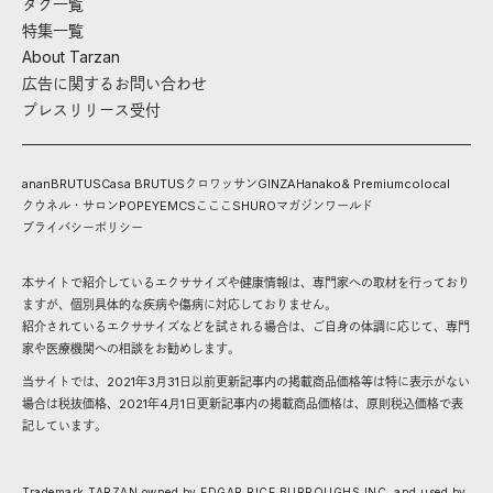
タグ一覧
特集一覧
About Tarzan
広告に関するお問い合わせ
プレスリリース受付
anan
BRUTUS
Casa BRUTUS
クロワッサン
GINZA
Hanako
& Premium
colocal
クウネル・サロン
POPEYE
MCS
こここ
SHURO
マガジンワールド
プライバシーポリシー
本サイトで紹介しているエクササイズや健康情報は、専門家への取材を行っており
ますが、個別具体的な疾病や傷病に対応しておりません。
紹介されているエクササイズなどを試される場合は、ご自身の体調に応じて、専門
家や医療機関への相談をお勧めします。
当サイトでは、2021年3月31日以前更新記事内の掲載商品価格等は特に表示がない
場合は税抜価格、2021年4月1日更新記事内の掲載商品価格は、原則税込価格で表
記しています。
Trademark TARZAN owned by EDGAR RICE BURROUGHS,INC. and used by