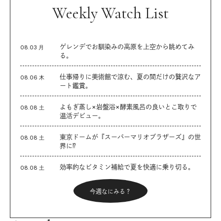
Weekly Watch List
ゲレンデでお馴染みの高原を上空から眺めてみ
08.03 月
る。
仕事帰りに美術館で涼む、夏の間だけの贅沢なア
08.06 木
ート鑑賞。
よもぎ蒸し×岩盤浴×酵素風呂の良いとこ取りで
08.08 土
温活デビュー。
東京ドームが『スーパーマリオブラザーズ』の世
08.08 土
界に⁉︎
効率的なビタミン補給で夏を快適に乗り切る。
08.08 土
今週なにみる？