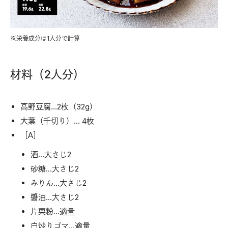
※栄養成分は1人分で計算
材料（2人分）
高野豆腐…2枚（32g）
大葉（千切り）… 4枚
［A］
酒…大さじ2
砂糖…大さじ2
みりん…大さじ2
醬油…大さじ2
片栗粉…適量
白炒りゴマ…適量