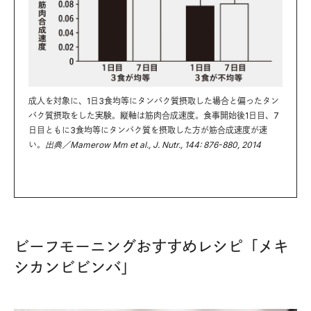
成人を対象に、1日3食均等にタンパク質摂取した場合と偏ったタン
パク質摂取をした実験。縦軸は筋肉合成速度。食事開始後1日目、7
日目ともに3食均等にタンパク質を摂取した方が筋合成速度が速
い。
出典／Mamerow Mm et al., J. Nutr., 144: 876-880, 2014
ビーフモーニングおすすめレシピ「メキ
シカンビビンバ」