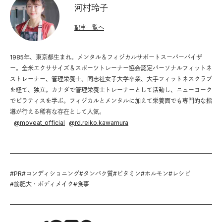
河村玲子
記事一覧へ
1985年、東京都生まれ。メンタル＆フィジカルサポートスーパーバイザ
ー。全米エクササイズ＆スポーツトレーナー協会認定パーソナルフィットネ
ストレーナー、管理栄養士。同志社女子大学卒業、大手フィットネスクラブ
を経て、独立。カナダで管理栄養士トレーナーとして活動し、ニューヨーク
でピラティスを学ぶ。フィジカルとメンタルに加えて栄養面でも専門的な指
導が行える稀有な存在として人気。
@
moveat_official
@
rd.reiko.kawamura
#
PR
#
コンディショニング
#
タンパク質
#
ビタミン
#
ホルモン
#
レシピ
#
筋肥大・ボディメイク
#
食事