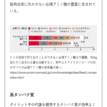
筋肉合成に欠かせない必須アミノ酸が豊富に含まれて
いる。
ヒトが自前で作り出すことができない必須アミノ酸は９種類。100g
当たりに含まれる量を比較すると、和牛よりアメリカンビーフの方
がすべての必須アミノ酸の含有量が多い。
https://www.americanmeat.jp/csm/knowledge/beef/beef_compo
sition.html
高タンパク質
ダイエット中の代謝を維持するタンパク質が効率よく