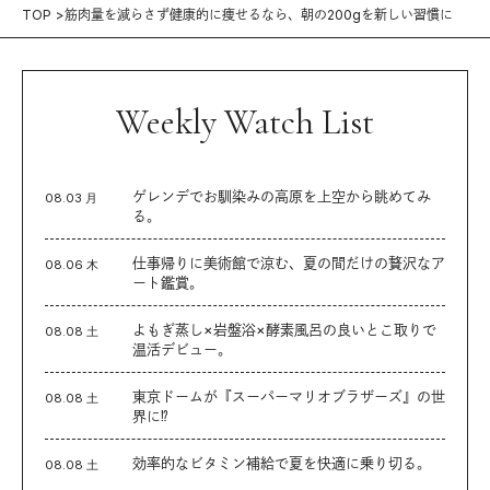
TOP
筋肉量を減らさず健康的に痩せるなら、朝の200gを新しい習慣に
Weekly Watch List
ゲレンデでお馴染みの高原を上空から眺めてみ
08.03 月
る。
仕事帰りに美術館で涼む、夏の間だけの贅沢なア
08.06 木
ート鑑賞。
よもぎ蒸し×岩盤浴×酵素風呂の良いとこ取りで
08.08 土
温活デビュー。
東京ドームが『スーパーマリオブラザーズ』の世
08.08 土
界に⁉︎
効率的なビタミン補給で夏を快適に乗り切る。
08.08 土