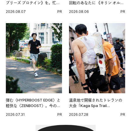
ブリーズ プロテイン》を。忙し
回転のあなたに 《キリン オルニ
い毎日の簡単コンディショニン
チンPRO》という新習慣。
2026.08.07
PR
2026.08.06
PR
グ習慣。
弾む〈HYPERBOOST EDGE〉と
温泉地で開催されたトレランの
軽快な〈ZENBOOST〉。今の時
大会「Kaga Spa Trail
代に寄り添うアディダスが打ち
Endurance 100 by UTMB」。本
2026.07.31
PR
2026.07.28
PR
出した新機軸。
戦を夢見るランナーたちの奮闘
を追った。