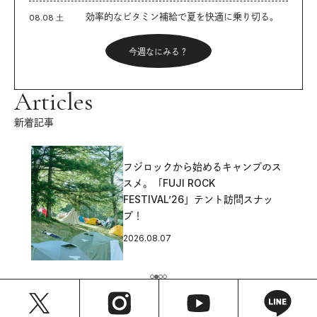
効率的なビタミン補給で夏を快適に乗り切る。
08.08 土
今週なにみる？
Articles
新着記事
フジロックから始めるキャンプのス
スメ。「FUJI ROCK
FESTIVAL’26」テント訪問スナッ
プ！
2026.08.07