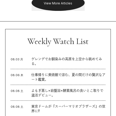
View More Articles
Weekly Watch List
ゲレンデでお馴染みの高原を上空から眺めてみ
08.03 月
る。
仕事帰りに美術館で涼む、夏の間だけの贅沢なア
08.06 木
ート鑑賞。
よもぎ蒸し×岩盤浴×酵素風呂の良いとこ取りで
08.08 土
温活デビュー。
東京ドームが『スーパーマリオブラザーズ』の世
08.08 土
界に⁉︎