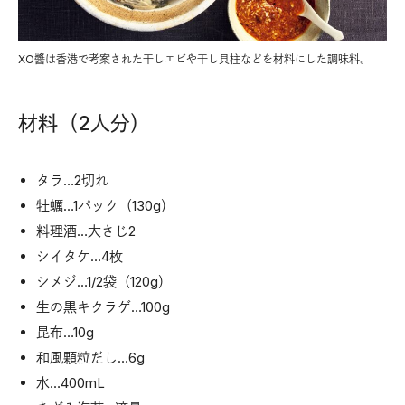
XO醬は香港で考案された干しエビや干し貝柱などを材料にした調味料。
材料（2人分）
タラ…2切れ
牡蠣…1パック（130g）
料理酒…大さじ2
シイタケ…4枚
シメジ…1/2袋（120g）
生の黒キクラゲ…100g
昆布…10g
和風顆粒だし…6g
水…400mL