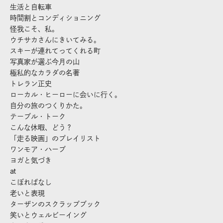
生活と自転車
時間割とコンディショニング
怪我こそ、私。
ウチサカさんにきいてみる。
スキーが連れてってくれる町
写真家が選ぶ今月の山
極私的なカラダの名著
トレラン正史
ローカル・ヒーローに会いに行く。
自分の旅のつくりかた。
テーブル・トーク
こんな休暇、どう？
「走る映画」のプレイリスト
ワンモア・ハーブ
ヨガと気づき
at
こぼればなし
老いと表現
ターザンのスクラップブック
笑いとウェルビーイング