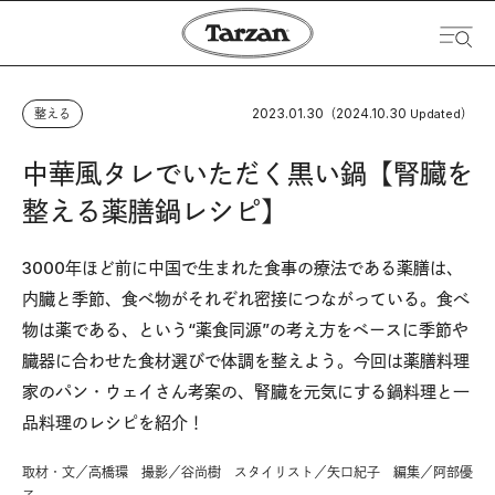
2023.01.30
2024.10.30
整える
（
Updated）
中華風タレでいただく黒い鍋【腎臓を
整える薬膳鍋レシピ】
3000年ほど前に中国で生まれた食事の療法である薬膳は、
内臓と季節、食べ物がそれぞれ密接につながっている。食べ
物は薬である、という“薬食同源”の考え方をベースに季節や
臓器に合わせた食材選びで体調を整えよう。今回は薬膳料理
家のパン・ウェイさん考案の、腎臓を元気にする鍋料理と一
品料理のレシピを紹介！
取材・文／高橋環 撮影／谷尚樹 スタイリスト／矢口紀子 編集／阿部優