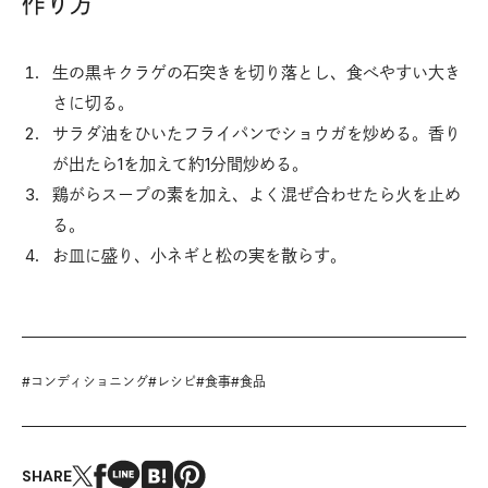
作り方
生の黒キクラゲの石突きを切り落とし、食べやすい大き
さに切る。
サラダ油をひいたフライパンでショウガを炒める。香り
が出たら1を加えて約1分間炒める。
鶏がらスープの素を加え、よく混ぜ合わせたら火を止め
る。
お皿に盛り、小ネギと松の実を散らす。
#
コンディショニング
#
レシピ
#
食事
#
食品
SHARE