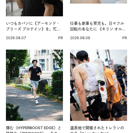
いつもカバンに《アーモンド・
仕事も家事も育児も。日々フル
ブリーズ プロテイン》を。忙し
回転のあなたに 《キリン オルニ
い毎日の簡単コンディショニン
チンPRO》という新習慣。
2026.08.07
PR
2026.08.06
PR
グ習慣。
弾む〈HYPERBOOST EDGE〉と
温泉地で開催されたトレランの