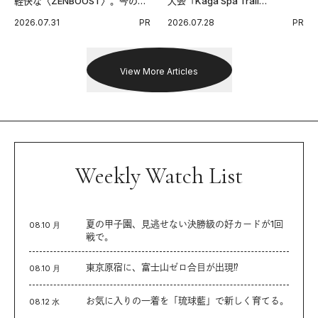
軽快な〈ZENBOOST〉。今の時
大会「Kaga Spa Trail
代に寄り添うアディダスが打ち
Endurance 100 by UTMB」。本
2026.07.31
PR
2026.07.28
PR
出した新機軸。
戦を夢見るランナーたちの奮闘
を追った。
View More Articles
Weekly Watch List
夏の甲子園、見逃せない決勝級の好カードが1回
08.10 月
戦で。
東京原宿に、富士山ゼロ合目が出現⁉︎
08.10 月
お気に入りの一着を「琉球藍」で新しく育てる。
08.12 水