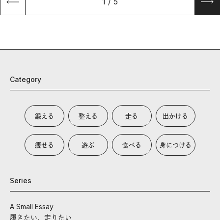
1
/
5
Category
鍛える
整える
走る
出かける
痩せる
遊ぶ
食べる
身につける
Series
A Small Essay
履きたい、走りたい