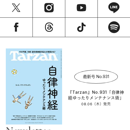
最新号 No.931
『Tarzan』No.931「自律神
経ゆったりメンテナンス術」
08.06（木）
発売