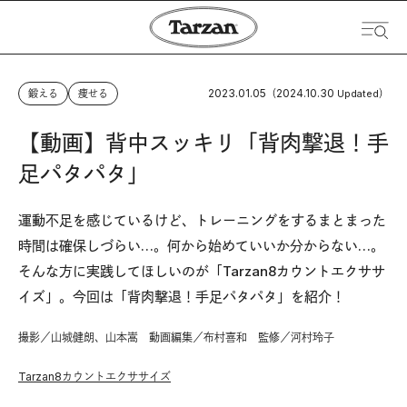
2023.01.05
2024.10.30
鍛える
痩せる
（
Updated）
【動画】背中スッキリ「背肉撃退！手
足パタパタ」
運動不足を感じているけど、トレーニングをするまとまった
時間は確保しづらい…。何から始めていいか分からない…。
そんな方に実践してほしいのが「Tarzan8カウントエクササ
イズ」。今回は「背肉撃退！手足パタパタ」を紹介！
撮影／山城健朗、山本嵩 動画編集／布村喜和 監修／河村玲子
Tarzan8カウントエクササイズ