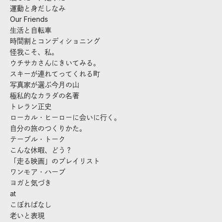
運動と身だしなみ
Our Friends
生活と自転車
時間割とコンディショニング
怪我こそ、私。
ウチサカさんにきいてみる。
スキーが連れてってくれる町
写真家が選ぶ今月の山
極私的なカラダの名著
トレラン正史
ローカル・ヒーローに会いに行く。
自分の旅のつくりかた。
テーブル・トーク
こんな休暇、どう？
「走る映画」のプレイリスト
ワンモア・ハーブ
ヨガと気づき
at
こぼればなし
老いと表現