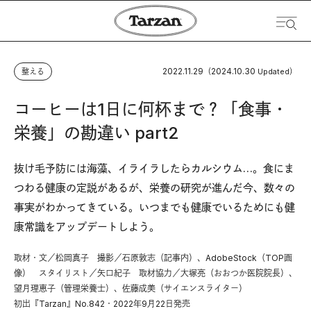
2022.11.29
2024.10.30
整える
（
Updated）
コーヒーは1日に何杯まで？「食事・
栄養」の勘違い part2
抜け毛予防には海藻、イライラしたらカルシウム…。食にま
つわる健康の定説があるが、栄養の研究が進んだ今、数々の
事実がわかってきている。いつまでも健康でいるためにも健
康常識をアップデートしよう。
取材・文／松岡真子 撮影／石原敦志（記事内）、AdobeStock（TOP画
像） スタイリスト／矢口紀子 取材協力／大塚亮（おおつか医院院長）、
望月理恵子（管理栄養士）、佐藤成美（サイエンスライター）
初出『Tarzan』No.842・2022年9月22日発売