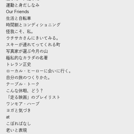
運動と身だしなみ
Our Friends
生活と自転車
時間割とコンディショニング
怪我こそ、私。
ウチサカさんにきいてみる。
スキーが連れてってくれる町
写真家が選ぶ今月の山
極私的なカラダの名著
トレラン正史
ローカル・ヒーローに会いに行く。
自分の旅のつくりかた。
テーブル・トーク
こんな休暇、どう？
「走る映画」のプレイリスト
ワンモア・ハーブ
ヨガと気づき
at
こぼればなし
老いと表現