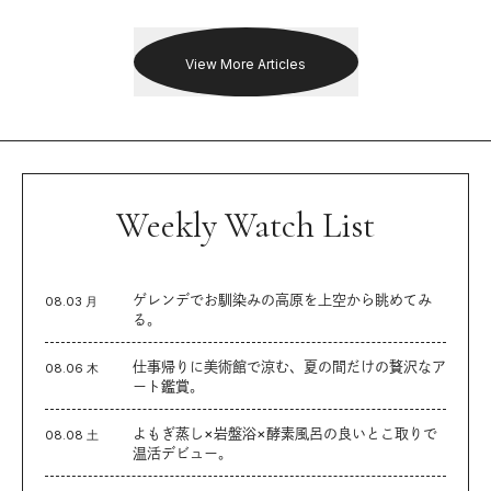
を追った。
View More Articles
Weekly Watch List
ゲレンデでお馴染みの高原を上空から眺めてみ
08.03 月
る。
仕事帰りに美術館で涼む、夏の間だけの贅沢なア
08.06 木
ート鑑賞。
よもぎ蒸し×岩盤浴×酵素風呂の良いとこ取りで
08.08 土
温活デビュー。