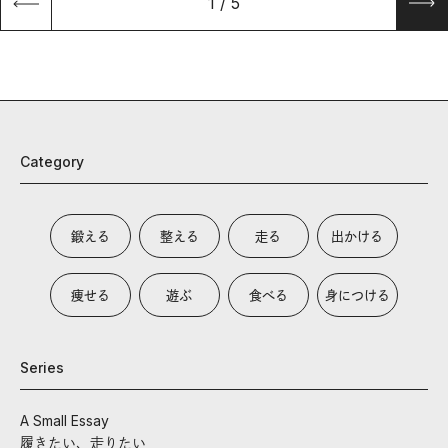
1
/
5
Category
鍛える
整える
走る
出かける
痩せる
遊ぶ
食べる
身につける
Series
A Small Essay
履きたい、走りたい