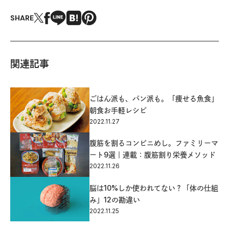
SHARE
関連記事
ごはん派も、パン派も。「痩せる魚食」
朝食お手軽レシピ
2022.11.27
腹筋を割るコンビニめし。ファミリーマ
ート9選｜連載：腹筋割り栄養メソッド
2022.11.26
脳は10%しか使われてない？「体の仕組
み」12の勘違い
2022.11.25