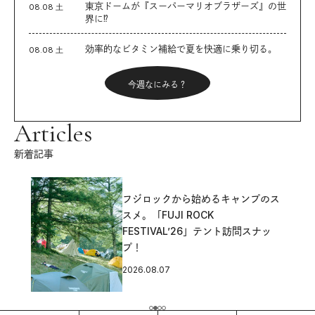
東京ドームが『スーパーマリオブラザーズ』の世
08.08 土
界に⁉︎
効率的なビタミン補給で夏を快適に乗り切る。
08.08 土
今週なにみる？
Articles
新着記事
フジロックから始めるキャンプのス
スメ。「FUJI ROCK
FESTIVAL’26」テント訪問スナッ
プ！
2026.08.07