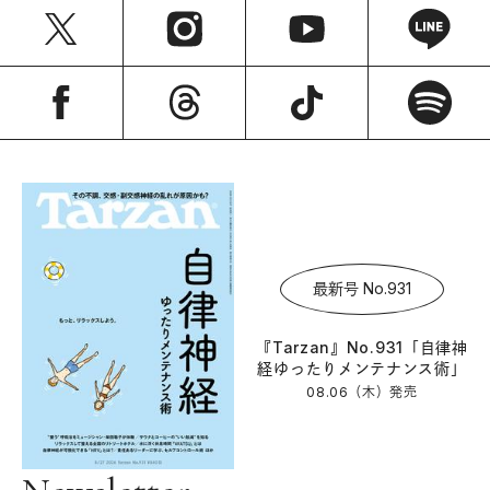
最新号 No.931
『Tarzan』No.931「自律神
経ゆったりメンテナンス術」
08.06（木）
発売