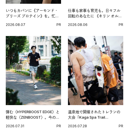
いつもカバンに《アーモンド・
仕事も家事も育児も。日々フル
ブリーズ プロテイン》を。忙し
回転のあなたに 《キリン オルニ
い毎日の簡単コンディショニン
チンPRO》という新習慣。
2026.08.07
PR
2026.08.06
PR
グ習慣。
弾む〈HYPERBOOST EDGE〉と
温泉地で開催されたトレランの
軽快な〈ZENBOOST〉。今の時
大会「Kaga Spa Trail
代に寄り添うアディダスが打ち
Endurance 100 by UTMB」。本
2026.07.31
PR
2026.07.28
PR
出した新機軸。
戦を夢見るランナーたちの奮闘