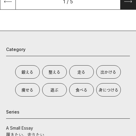
1
/
5
Category
鍛える
整える
走る
出かける
痩せる
遊ぶ
食べる
身につける
Series
A Small Essay
履きたい、走りたい