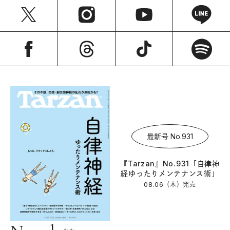
最新号 No.931
『Tarzan』No.931「自律神
経ゆったりメンテナンス術」
08.06（木）
発売