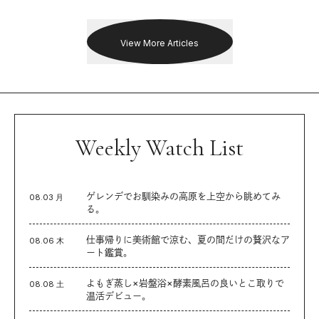
を追った。
View More Articles
Weekly Watch List
ゲレンデでお馴染みの高原を上空から眺めてみ
08.03 月
る。
仕事帰りに美術館で涼む、夏の間だけの贅沢なア
08.06 木
ート鑑賞。
よもぎ蒸し×岩盤浴×酵素風呂の良いとこ取りで
08.08 土
温活デビュー。