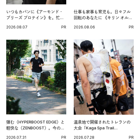
いつもカバンに《アーモンド・
仕事も家事も育児も。日々フル
ブリーズ プロテイン》を。忙し
回転のあなたに 《キリン オルニ
い毎日の簡単コンディショニン
チンPRO》という新習慣。
2026.08.07
PR
2026.08.06
PR
グ習慣。
弾む〈HYPERBOOST EDGE〉と
温泉地で開催されたトレランの
軽快な〈ZENBOOST〉。今の時
大会「Kaga Spa Trail
代に寄り添うアディダスが打ち
Endurance 100 by UTMB」。本
2026.07.31
PR
2026.07.28
PR
出した新機軸。
戦を夢見るランナーたちの奮闘