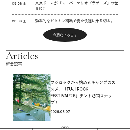
東京ドームが『スーパーマリオブラザーズ』の世
08.08 土
界に⁉︎
効率的なビタミン補給で夏を快適に乗り切る。
08.08 土
今週なにみる？
Articles
新着記事
フジロックから始めるキャンプのス
スメ。「FUJI ROCK
FESTIVAL’26」テント訪問スナッ
プ！
2026.08.07