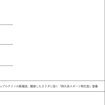
プロテインの新潮流。酷使したカラダに効く「持久系スポーツ特化型」登場