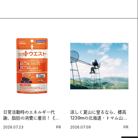
日常活動時のエネルギー代
涼しく夏山に登るなら、標高
謝、脂肪の消費に着目！《メ
1239mの北海道・トマム山で
タプラス ウエスト》で始める
旅登山へ。
2026.07.23
PR
2026.07.09
PR
体メンテ習慣。