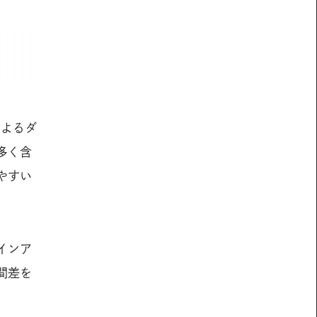
によるダ
多く含
やすい
インア
間差を