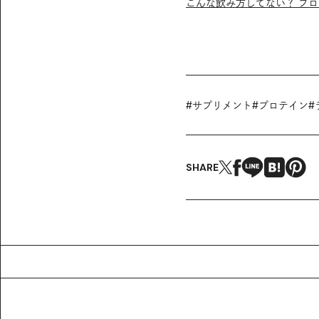
こんな飲み方してない？ プロ
#
サプリメント
#
プロテイン
#
SHARE