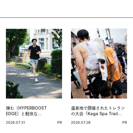
弾む〈HYPERBOOST
温泉地で開催されたトレラン
EDGE〉と軽快な
の大会「Kaga Spa Trail
〈ZENBOOST〉。今の時代
Endurance 100 by
2026.07.31
PR
2026.07.28
PR
に寄り添うアディダスが打ち
UTMB」。本戦を夢見るラン
出した新機軸。
ナーたちの奮闘を追った。