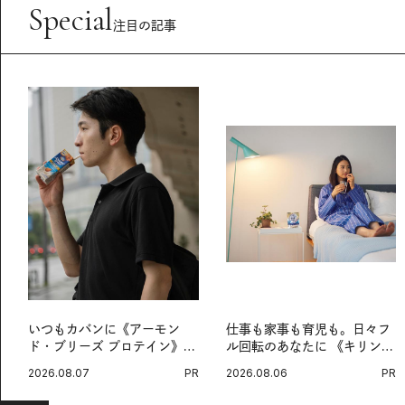
Special
注目の記事
いつもカバンに《アーモン
仕事も家事も育児も。日々フ
ド・ブリーズ プロテイン》
ル回転のあなたに 《キリン
を。忙しい毎日の簡単コンデ
オルニチンPRO》という新習
2026.08.07
PR
2026.08.06
PR
ィショニング習慣。
慣。