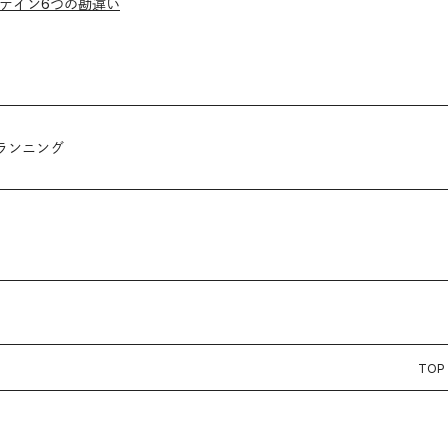
テイン6つの勘違い
ランニング
TOP