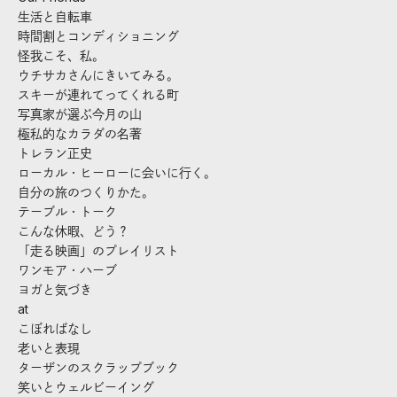
生活と自転車
時間割とコンディショニング
怪我こそ、私。
ウチサカさんにきいてみる。
スキーが連れてってくれる町
写真家が選ぶ今月の山
極私的なカラダの名著
トレラン正史
ローカル・ヒーローに会いに行く。
自分の旅のつくりかた。
テーブル・トーク
こんな休暇、どう？
「走る映画」のプレイリスト
ワンモア・ハーブ
ヨガと気づき
at
こぼればなし
老いと表現
ターザンのスクラップブック
笑いとウェルビーイング