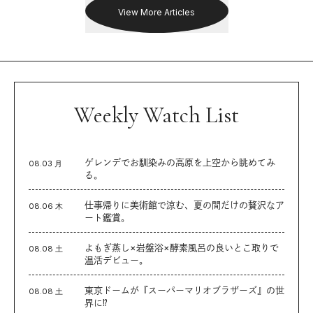
View More Articles
Weekly Watch List
ゲレンデでお馴染みの高原を上空から眺めてみ
08.03 月
る。
仕事帰りに美術館で涼む、夏の間だけの贅沢なア
08.06 木
ート鑑賞。
よもぎ蒸し×岩盤浴×酵素風呂の良いとこ取りで
08.08 土
温活デビュー。
東京ドームが『スーパーマリオブラザーズ』の世
08.08 土
界に⁉︎