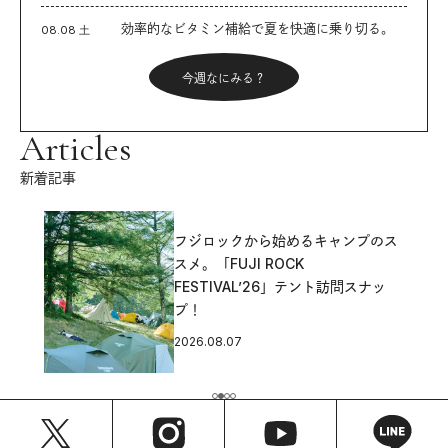
効率的なビタミン補給で夏を快適に乗り切る。
08.08 土
今週なにみる？
Articles
新着記事
フジロックから始めるキャンプのス
スメ。「FUJI ROCK
FESTIVAL’26」テント訪問スナッ
プ！
2026.08.07