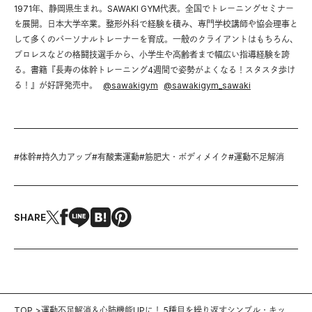
1971年、静岡県生まれ。SAWAKI GYM代表。全国でトレーニングセミナー
を展開。日本大学卒業。整形外科で経験を積み、専門学校講師や協会理事と
して多くのパーソナルトレーナーを育成。一般のクライアントはもちろん、
プロレスなどの格闘技選手から、小学生や高齢者まで幅広い指導経験を誇
る。書籍『長寿の体幹トレーニング4週間で姿勢がよくなる！スタスタ歩け
る！』が好評発売中。
@
sawakigym
@
sawakigym_sawaki
#
体幹
#
持久力アップ
#
有酸素運動
#
筋肥大・ボディメイク
#
運動不足解消
SHARE
TOP
運動不足解消＆心肺機能UPに！ 5種目を繰り返すシンプル・キック