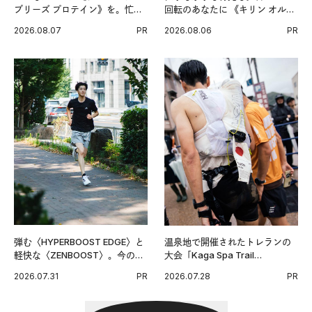
ブリーズ プロテイン》を。忙し
回転のあなたに 《キリン オルニ
い毎日の簡単コンディショニン
チンPRO》という新習慣。
2026.08.07
PR
2026.08.06
PR
グ習慣。
弾む〈HYPERBOOST EDGE〉と
温泉地で開催されたトレランの
軽快な〈ZENBOOST〉。今の時
大会「Kaga Spa Trail
代に寄り添うアディダスが打ち
Endurance 100 by UTMB」。本
2026.07.31
PR
2026.07.28
PR
出した新機軸。
戦を夢見るランナーたちの奮闘
を追った。