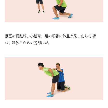
足裏の拇趾球、小趾球、踵の順番に体重が乗ったら1歩進
む。踵体重からの脱却法だ。