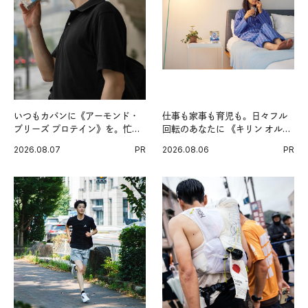
いつもカバンに《アーモンド・
仕事も家事も育児も。日々フル
ブリーズ プロテイン》を。忙し
回転のあなたに 《キリン オルニ
い毎日の簡単コンディショニン
チンPRO》という新習慣。
2026.08.07
PR
2026.08.06
PR
グ習慣。