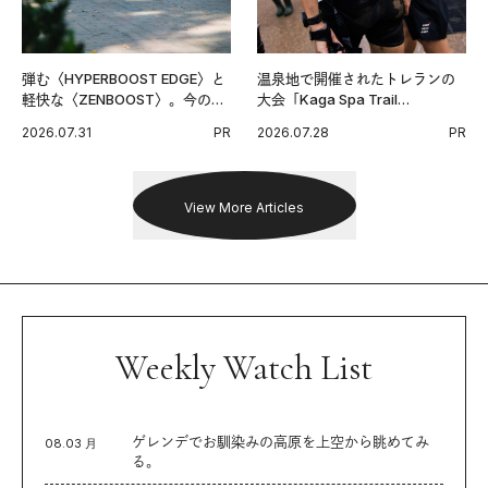
弾む〈HYPERBOOST EDGE〉と
温泉地で開催されたトレランの
軽快な〈ZENBOOST〉。今の時
大会「Kaga Spa Trail
代に寄り添うアディダスが打ち
Endurance 100 by UTMB」。本
2026.07.31
PR
2026.07.28
PR
出した新機軸。
戦を夢見るランナーたちの奮闘
を追った。
View More Articles
Weekly Watch List
ゲレンデでお馴染みの高原を上空から眺めてみ
08.03 月
る。