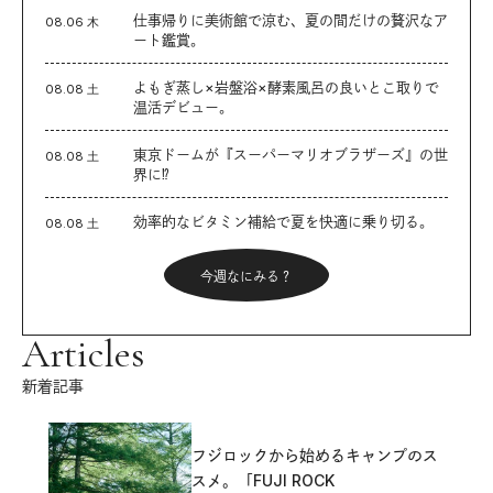
仕事帰りに美術館で涼む、夏の間だけの贅沢なア
08.06 木
ート鑑賞。
よもぎ蒸し×岩盤浴×酵素風呂の良いとこ取りで
08.08 土
温活デビュー。
東京ドームが『スーパーマリオブラザーズ』の世
08.08 土
界に⁉︎
効率的なビタミン補給で夏を快適に乗り切る。
08.08 土
今週なにみる？
Articles
新着記事
フジロックから始めるキャンプのス
スメ。「FUJI ROCK