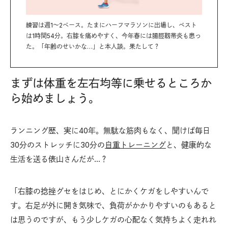
練習は週1～2ペース。たまにハーフマラソンに出場し、ベスト
は1時間54分。右膝を痛めやすく、今年春には腸脛靱帯炎も患っ
た。「年齢のせいかな…」と本人談。果たして？
まずは体重を左右均等に乗せるところか
ら始めましょう。
ランニング歴、実に40年。無駄な筋肉もなく、聞けば毎日
30分のストレッチに30分の
自重トレーニング
と、健康的な
生活を送る俵山さんだが…？
「右膝の捻挫グセをはじめ、とにかくケガをしやすいんで
す。右足が外に開き気味で、負荷がかかりやすいのもあると
は思うのですが、もう少しケガの心配なく気持ちよく走れれ