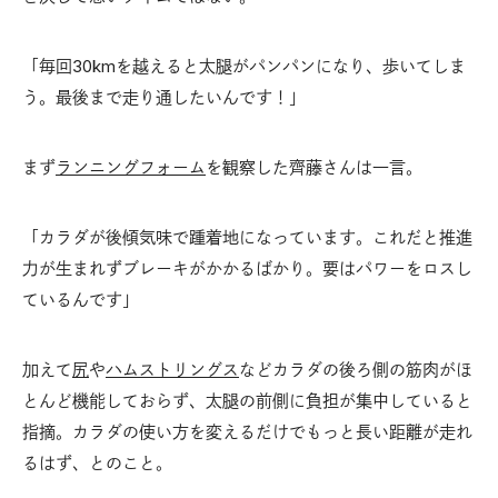
「毎回30kmを越えると太腿がパンパンになり、歩いてしま
う。最後まで走り通したいんです！」
まず
ランニングフォーム
を観察した齊藤さんは一言。
「カラダが後傾気味で踵着地になっています。これだと推進
力が生まれずブレーキがかかるばかり。要はパワーをロスし
ているんです」
加えて
尻
や
ハムストリングス
などカラダの後ろ側の筋肉がほ
とんど機能しておらず、太腿の前側に負担が集中していると
指摘。カラダの使い方を変えるだけでもっと長い距離が走れ
るはず、とのこと。