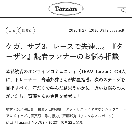
2020.11.27
2026.03.12
走る
痩せる
（
Updated）
ケガ、サブ3、レースで失速…。『タ
ーザン』読者ランナーのお悩み相談
本誌読者のオンラインコミュニティ〈TEAM Tarzan〉の4人
に、トレーナー・齊藤邦秀さんが熱血指導。次のステ－ジを
目指すべく、汗だくで学んだ結果やいかに。近いお悩みの人
がいたら、齊藤さんの金言を参考に！
取材・文／黒田創 撮影／山城健朗 スタイリスト／ヤマウチショウゴ ヘ
ア＆メイク／村田真弓 取材協力／齊藤邦秀（ウェルネススポーツ）
初出『Tarzan』No.798・2020年10月22日発売