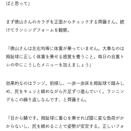
ばと思って」
まず俵山さんのカラダを正面からチェックする齊藤さん。続
けてランニングフォームを観察。
「俵山さんは左右均等に体重が乗っていません。大事なのは
拇趾球に正しく体重を乗せる感覚を養うこと。毎日の自重ト
レの中にこうしたメニューを加えましょう」
効果的なのはランジ。前傾し、一歩一歩床を拇趾球で踏みし
め、尻をキュッと締めながら片足ずつ進んでいく。ランニン
グもこの繰り返しなんです、と齊藤さん。
「目から鱗です。拇趾球に重心を乗せれば膝に変な負荷がか
からないし、尻を締めることで姿勢が安定する。正しいフォ