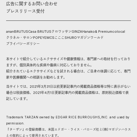
広告に関するお問い合わせ
プレスリリース受付
anan
BRUTUS
Casa BRUTUS
クロワッサン
GINZA
Hanako
& Premium
colocal
クウネル・サロン
POPEYE
MCS
こここ
SHURO
マガジンワールド
プライバシーポリシー
本サイトで紹介しているエクササイズや健康情報は、専門家への取材を行っており
ますが、個別具体的な疾病や傷病に対応しておりません。
紹介されているエクササイズなどを試される場合は、ご自身の体調に応じて、専門
家や医療機関への相談をお勧めします。
当サイトでは、2021年3月31日以前更新記事内の掲載商品価格等は特に表示がない
場合は税抜価格、2021年4月1日更新記事内の掲載商品価格は、原則税込価格で表
記しています。
Trademark TARZAN owned by EDGAR RICE BURROUGHS,INC. and used by
permission.
『ターザン』の登録商標は、米国エドガー・ライス・バローズ社と(株)マガジンハウス
との契約によって使用されています。