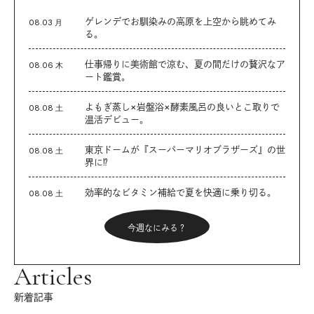
ゲレンデでお馴染みの高原を上空から眺めてみ
08.03 月
る。
仕事帰りに美術館で涼む、夏の間だけの贅沢なア
08.06 木
ート鑑賞。
よもぎ蒸し×岩盤浴×酵素風呂の良いとこ取りで
08.08 土
温活デビュー。
東京ドームが『スーパーマリオブラザーズ』の世
08.08 土
界に⁉︎
効率的なビタミン補給で夏を快適に乗り切る。
08.08 土
今週なにみる？
Articles
新着記事