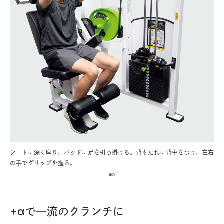
前傾
シートに深く座り、パッドに足を引っ掛ける。背もたれに背中をつけ、左右
腰
の手でグリップを握る。
さ
+αで一流のクランチに