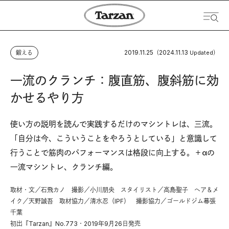
2019.11.25
2024.11.13
鍛える
（
Updated）
一流のクランチ：腹直筋、腹斜筋に効
かせるやり方
使い方の説明を読んで実践するだけのマシントレは、三流。
「自分は今、こういうことをやろうとしている」と意識して
行うことで筋肉のパフォーマンスは格段に向上する。＋αの
一流マシントレ、クランチ編。
取材・文／石飛カノ 撮影／小川朋央 スタイリスト／高島聖子 ヘア＆メ
イク／天野誠吾 取材協力／清水忍（IPF） 撮影協力／ゴールドジム幕張
千葉
初出『Tarzan』No.773・2019年9月26日発売