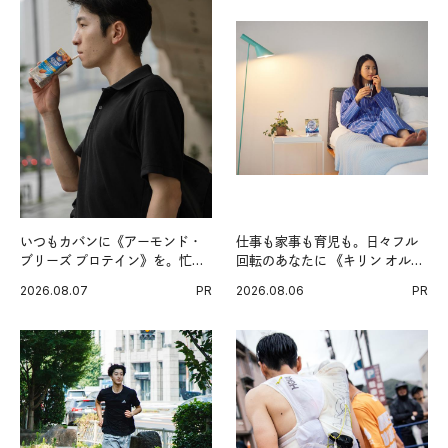
いつもカバンに《アーモンド・
仕事も家事も育児も。日々フル
ブリーズ プロテイン》を。忙し
回転のあなたに 《キリン オルニ
い毎日の簡単コンディショニン
チンPRO》という新習慣。
2026.08.07
PR
2026.08.06
PR
グ習慣。