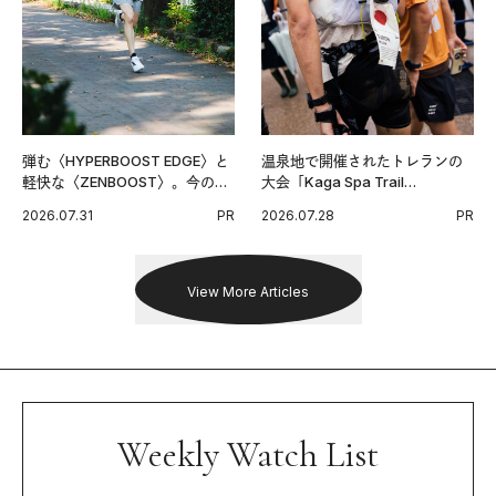
弾む〈HYPERBOOST EDGE〉と
温泉地で開催されたトレランの
軽快な〈ZENBOOST〉。今の時
大会「Kaga Spa Trail
代に寄り添うアディダスが打ち
Endurance 100 by UTMB」。本
2026.07.31
PR
2026.07.28
PR
出した新機軸。
戦を夢見るランナーたちの奮闘
を追った。
View More Articles
Weekly Watch List