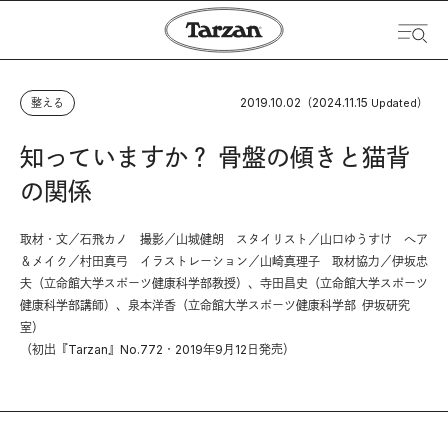
2019.10.02
2024.11.15
整える
（
Updated）
知っていますか？ 骨盤の傾きと猫背
の関係
取材・文／石飛カノ 撮影／山城健朗 スタイリスト／山口ゆうすけ へア
＆メイク／村田真弓 イラストレーション／山崎真理子 取材協力／伊坂忠
夫（立命館大学スポーツ健康科学部教授）、寺田昌史（立命館大学スポーツ
健康科学部講師）、泉本洋香（立命館大学スポーツ健康科学部 伊坂研究
室）
（初出『Tarzan』No.772・2019年9月12日発売）