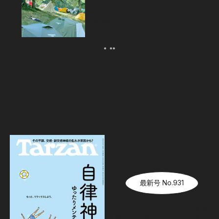
プ！
2026.08.07
最新号 No.931
『Tarzan』No.931「自律神
経ゆったりメンテナンス術」