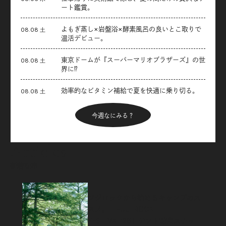
ート鑑賞。
よもぎ蒸し×岩盤浴×酵素風呂の良いとこ取りで
08.08 土
温活デビュー。
東京ドームが『スーパーマリオブラザーズ』の世
08.08 土
界に⁉︎
効率的なビタミン補給で夏を快適に乗り切る。
08.08 土
今週なにみる？
Articles
新着記事
フジロックから始めるキャンプのス
スメ。「FUJI ROCK
FESTIVAL’26」テント訪問スナッ