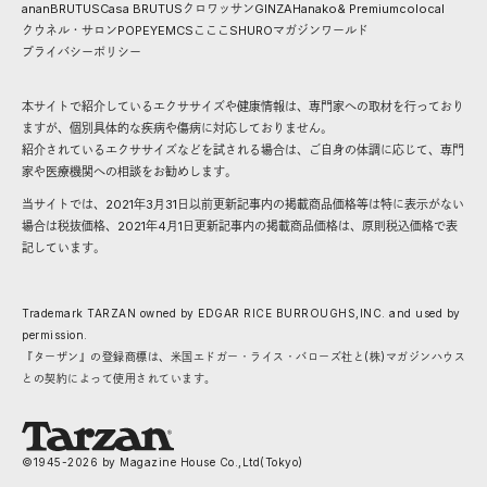
anan
BRUTUS
Casa BRUTUS
クロワッサン
GINZA
Hanako
& Premium
colocal
クウネル・サロン
POPEYE
MCS
こここ
SHURO
マガジンワールド
プライバシーポリシー
本サイトで紹介しているエクササイズや健康情報は、専門家への取材を行っており
ますが、個別具体的な疾病や傷病に対応しておりません。
紹介されているエクササイズなどを試される場合は、ご自身の体調に応じて、専門
家や医療機関への相談をお勧めします。
当サイトでは、2021年3月31日以前更新記事内の掲載商品価格等は特に表示がない
場合は税抜価格、2021年4月1日更新記事内の掲載商品価格は、原則税込価格で表
記しています。
Trademark TARZAN owned by EDGAR RICE BURROUGHS,INC. and used by
permission.
『ターザン』の登録商標は、米国エドガー・ライス・バローズ社と(株)マガジンハウス
との契約によって使用されています。
©1945-
2026
by Magazine House Co.,Ltd(Tokyo)