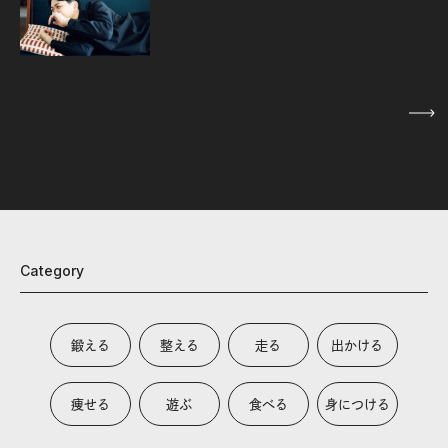
2026.07.07
1
/
5
Category
鍛える
整える
走る
出かける
痩せる
遊ぶ
食べる
身につける