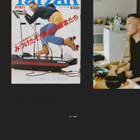
『Tarzan』創刊秘話・前編｜ウチサカ
カリフラワーのグラタ
さんにきいてみる。Vol.2
ら、森健さんと“足の裏
える。｜麻生要一郎の
ク
Category
カテゴリー