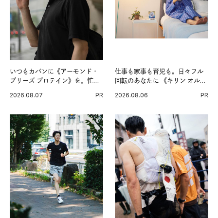
いつもカバンに《アーモンド・
仕事も家事も育児も。日々フル
ブリーズ プロテイン》を。忙し
回転のあなたに 《キリン オルニ
い毎日の簡単コンディショニン
チンPRO》という新習慣。
2026.08.07
PR
2026.08.06
PR
グ習慣。