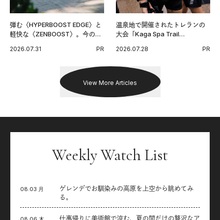
弾む〈HYPERBOOST EDGE〉と
温泉地で開催されたトレランの
軽快な〈ZENBOOST〉。今の時
大会「Kaga Spa Trail
代に寄り添うアディダスが打ち
Endurance 100 by UTMB」。本
2026.07.31
PR
2026.07.28
PR
出した新機軸。
戦を夢見るランナーたちの奮闘
を追った。
View More Articles
Weekly Watch List
ゲレンデでお馴染みの高原を上空から眺めてみ
08.03 月
る。
仕事帰りに美術館で涼む、夏の間だけの贅沢なア
08.06 木