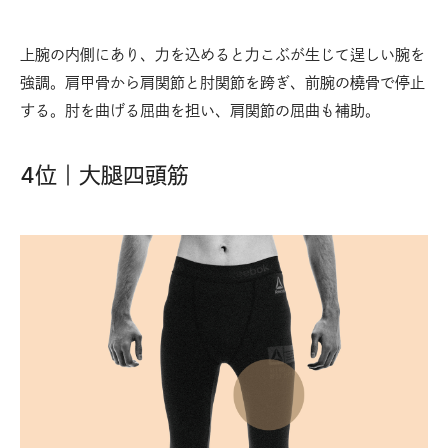
上腕の内側にあり、力を込めると力こぶが生じて逞しい腕を
強調。肩甲骨から肩関節と肘関節を跨ぎ、前腕の橈骨で停止
する。肘を曲げる屈曲を担い、肩関節の屈曲も補助。
4位｜大腿四頭筋