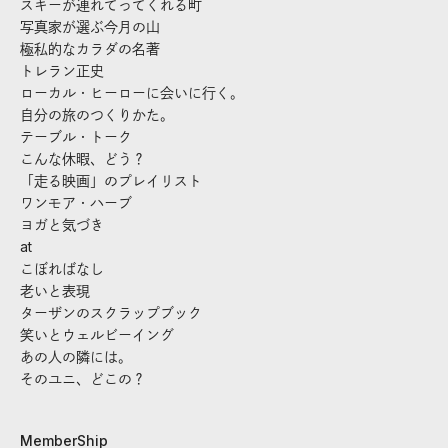
スキーが連れてってくれる町
写真家が選ぶ今月の山
極私的なカラダの名著
トレラン正史
ローカル・ヒーローに会いに行く。
自分の旅のつくりかた。
テーブル・トーク
こんな休暇、どう？
「走る映画」のプレイリスト
ワンモア・ハーブ
ヨガと気づき
at
こぼればなし
老いと表現
ターザンのスクラップブック
笑いとウェルビーイング
あの人の隣には。
そのユニ、どこの？
MemberShip