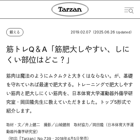
2019.02.07
2025.06.26
鍛える
（
Updated）
筋トレQ＆A「筋肥大しやすい、しに
くい部位はどこ？」
筋肉は魔法のようにムクムクと大きくはならない。が、基礎
を守れていれば最速で肥大する。トレーニングで肥大しやす
い筋肉と肥大しにくい筋肉を、日本体育大学運動器外傷学研
究室・岡田隆先生に教えていただきました。トップ5形式で
紹介します。
取材・文／井上健二 撮影／山城健朗 取材協力／岡田隆（日本体育大学運
動器外傷学研究室）
（初出『Tarzan』No.739・2018年4月5日発売）