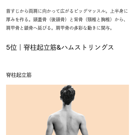
首すじから両肩に向かって広がるビッグマッスル。上半身に
厚みを作る。頭蓋骨（後頭骨）と背骨（頸椎と胸椎）から、
肩甲骨と鎖骨へ延びる。肩甲骨の多彩な動きに関与。
5位｜脊柱起立筋&ハムストリングス
脊柱起立筋
ハ