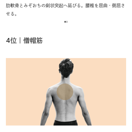
。
肋軟骨とみぞおちの剣状突起へ延びる。腰椎を屈曲・側屈さ
靱
せる。
4位｜僧帽筋