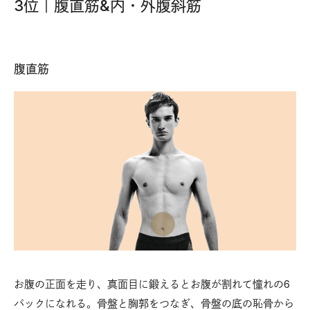
3位｜腹直筋&内・外腹斜筋
腹直筋
内
盤と
お腹の正面を走り、真面目に鍛えるとお腹が割れて憧れの6
脇
鼠径
パックになれる。骨盤と胸郭をつなぎ、骨盤の底の恥骨から
鼠