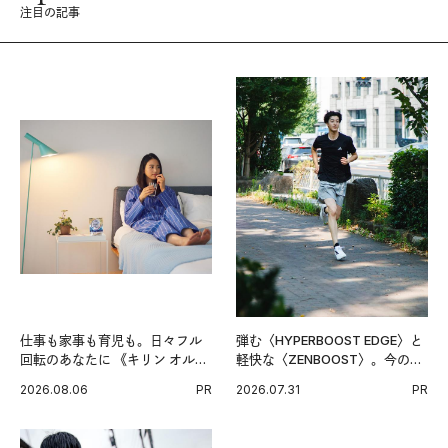
注目の記事
仕事も家事も育児も。日々フル
弾む〈HYPERBOOST EDGE〉と
回転のあなたに 《キリン オルニ
軽快な〈ZENBOOST〉。今の時
チンPRO》という新習慣。
代に寄り添うアディダスが打ち
2026.08.06
PR
2026.07.31
PR
出した新機軸。