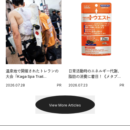
温泉地で開催されたトレランの
日常活動時のエネルギー代謝、
大会「Kaga Spa Trail
脂肪の消費に着目！《メタプラ
Endurance 100 by UTMB」。本
ス ウエスト》で始める体メンテ
2026.07.28
PR
2026.07.23
PR
戦を夢見るランナーたちの奮闘
習慣。
を追った。
View More Articles