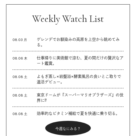
Weekly Watch List
ゲレンデでお馴染みの高原を上空から眺めてみ
08.03 月
る。
仕事帰りに美術館で涼む、夏の間だけの贅沢なア
08.06 木
ート鑑賞。
よもぎ蒸し×岩盤浴×酵素風呂の良いとこ取りで
08.08 土
温活デビュー。
東京ドームが『スーパーマリオブラザーズ』の世
08.08 土
界に⁉︎
効率的なビタミン補給で夏を快適に乗り切る。
08.08 土
今週なにみる？