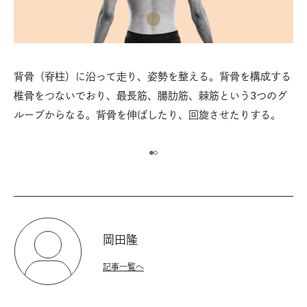
る。
背骨（脊柱）に沿って走り、姿勢を整える。背骨を構成する
鍛
大腿
椎骨をつないでおり、最長筋、腸肋筋、棘筋という3つのグ
骨
から
ループからなる。背骨を伸ばしたり、回旋させたりする。
二
な
岡田隆
記事一覧へ