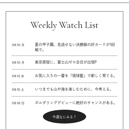
Weekly Watch List
夏の甲子園、見逃せない決勝級の好カードが1回
08.10 月
戦で。
東京原宿に、富士山ゼロ合目が出現⁉︎
08.10 月
お気に入りの一着を「琉球藍」で新しく育てる。
08.12 水
いつまでも山や海を楽しむために、今考える。
08.15 土
ボルダリングデビューに絶好のチャンスがある。
08.16 日
今週なにみる？