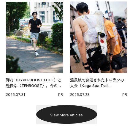
弾む〈HYPERBOOST EDGE〉と
温泉地で開催されたトレランの
軽快な〈ZENBOOST〉。今の時
大会「Kaga Spa Trail
代に寄り添うアディダスが打ち
Endurance 100 by UTMB」。本
2026.07.31
PR
2026.07.28
PR
出した新機軸。
戦を夢見るランナーたちの奮闘
を追った。
View More Articles