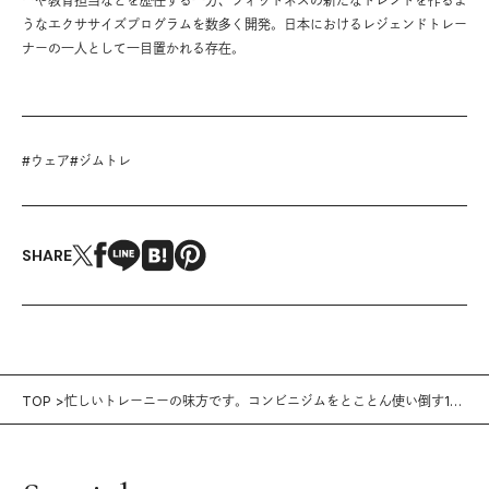
ーや教育担当などを歴任する一方、フィットネスの新たなトレンドを作るよ
うなエクササイズプログラムを数多く開発。日本におけるレジェンドトレー
ナーの一人として一目置かれる存在。
#
ウェア
#
ジムトレ
SHARE
TOP
忙しいトレーニーの味方です。コンビニジムをとことん使い倒す13
の掟