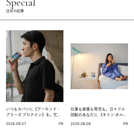
Special
注目の記事
いつもカバンに《アーモンド・
仕事も家事も育児も。日々フル
ブリーズ プロテイン》を。忙し
回転のあなたに 《キリン オルニ
い毎日の簡単コンディショニン
チンPRO》という新習慣。
2026.08.07
PR
2026.08.06
PR
グ習慣。