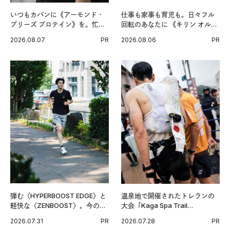
いつもカバンに《アーモンド・
仕事も家事も育児も。日々フル
ブリーズ プロテイン》を。忙し
回転のあなたに 《キリン オルニ
い毎日の簡単コンディショニン
チンPRO》という新習慣。
2026.08.07
PR
2026.08.06
PR
グ習慣。
弾む〈HYPERBOOST EDGE〉と
温泉地で開催されたトレランの
軽快な〈ZENBOOST〉。今の時
大会「Kaga Spa Trail
代に寄り添うアディダスが打ち
Endurance 100 by UTMB」。本
2026.07.31
PR
2026.07.28
PR
出した新機軸。
戦を夢見るランナーたちの奮闘