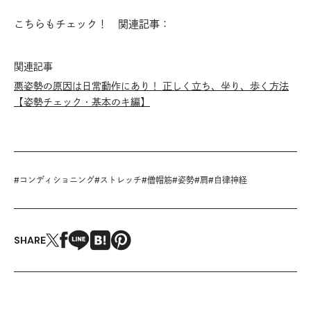
こちらもチェック！ 関連記事：
関連記事
悪姿勢の原因は日常動作にあり！ 正しく立ち、坐り、歩く方法
【姿勢チェック・基本のキ編】
#
コンディショニング
#
ストレッチ
#
僧帽筋
#
姿勢
#
肩
#
自律神経
SHARE