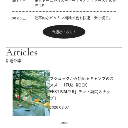
東京ドームが『スーパーマリオブラザーズ』の世
08.08 土
界に⁉︎
効率的なビタミン補給で夏を快適に乗り切る。
08.08 土
今週なにみる？
Articles
新着記事
フジロックから始めるキャンプのス
スメ。「FUJI ROCK
FESTIVAL’26」テント訪問スナッ
プ！
2026.08.07