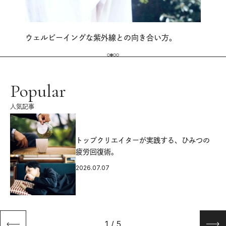
ウェルビーイングな紫外線との向き合い方。
Popular
人気記事
源
トップクリエイターが実践する、ひみつの
疲労回復術。
2026.07.07
1
/
5