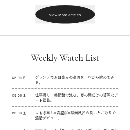
を追った。
View More Articles
Weekly Watch List
ゲレンデでお馴染みの高原を上空から眺めてみ
08.03 月
る。
仕事帰りに美術館で涼む、夏の間だけの贅沢なア
08.06 木
ート鑑賞。
よもぎ蒸し×岩盤浴×酵素風呂の良いとこ取りで
08.08 土
温活デビュー。