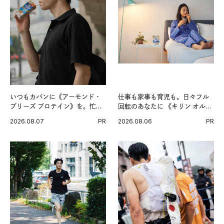
いつもカバンに《アーモンド・
仕事も家事も育児も。日々フル
ブリーズ プロテイン》を。忙し
回転のあなたに 《キリン オルニ
い毎日の簡単コンディショニン
チンPRO》という新習慣。
2026.08.07
PR
2026.08.06
PR
グ習慣。