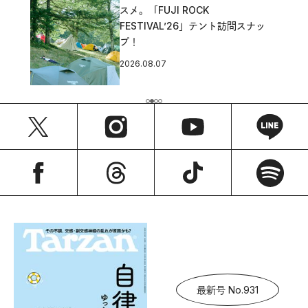
スメ。「FUJI ROCK
FESTIVAL’26」テント訪問スナッ
プ！
2026.08.07
最新号 No.931