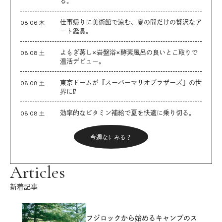
る。
仕事帰りに美術館で涼む、夏の間だけの贅沢なア
08.06 木
ート鑑賞。
よもぎ蒸し×岩盤浴×酵素風呂の良いとこ取りで
08.08 土
温活デビュー。
東京ドームが『スーパーマリオブラザーズ』の世
08.08 土
界に⁉︎
効率的なビタミン補給で夏を快適に乗り切る。
08.08 土
今週なにみる？
Articles
新着記事
フジロックから始めるキャンプのス