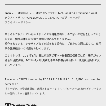
anan
BRUTUS
Casa BRUTUS
クロワッサン
GINZA
Hanako
& Premium
colocal
クウネル・サロン
POPEYE
MCS
こここ
SHURO
マガジンワールド
プライバシーポリシー
本サイトで紹介しているエクササイズや健康情報は、専門家への取材を行っており
ますが、個別具体的な疾病や傷病に対応しておりません。
紹介されているエクササイズなどを試される場合は、ご自身の体調に応じて、専門
家や医療機関への相談をお勧めします。
当サイトでは、2021年3月31日以前更新記事内の掲載商品価格等は特に表示がない
場合は税抜価格、2021年4月1日更新記事内の掲載商品価格は、原則税込価格で表
記しています。
Trademark TARZAN owned by EDGAR RICE BURROUGHS,INC. and used by
permission.
『ターザン』の登録商標は、米国エドガー・ライス・バローズ社と(株)マガジンハウス
との契約によって使用されています。