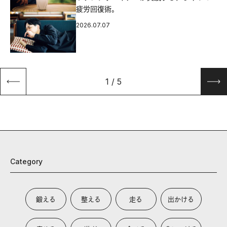
疲労回復術。
2026.07.07
1
/
5
Category
鍛える
整える
走る
出かける