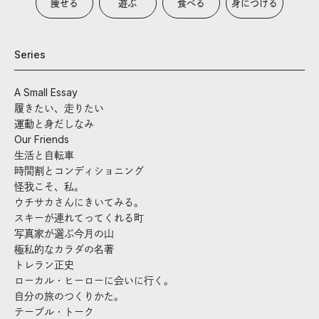
痩せる
遊ぶ
食べる
身につける
Series
A Small Essay
履きたい、走りたい
運動と身だしなみ
Our Friends
生活と自転車
時間割とコンディショニング
怪我こそ、私。
ウチサカさんにきいてみる。
スキーが連れてってくれる町
写真家が選ぶ今月の山
極私的なカラダの名著
トレラン正史
ローカル・ヒーローに会いに行く。
自分の旅のつくりかた。
テーブル・トーク