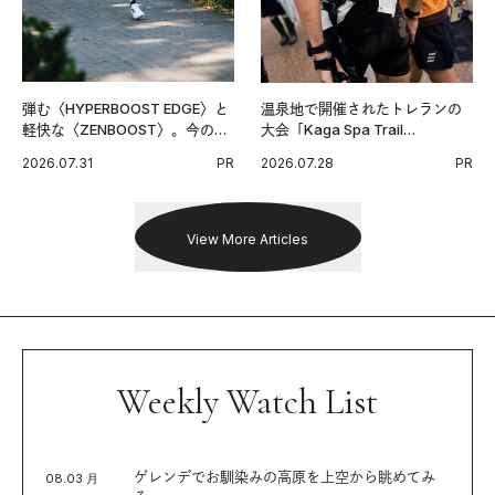
弾む〈HYPERBOOST EDGE〉と
温泉地で開催されたトレランの
軽快な〈ZENBOOST〉。今の時
大会「Kaga Spa Trail
代に寄り添うアディダスが打ち
Endurance 100 by UTMB」。本
2026.07.31
PR
2026.07.28
PR
出した新機軸。
戦を夢見るランナーたちの奮闘
を追った。
View More Articles
Weekly Watch List
ゲレンデでお馴染みの高原を上空から眺めてみ
08.03 月