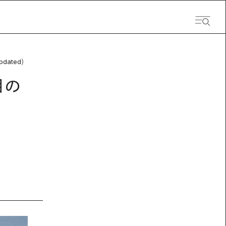
pdated）
目の