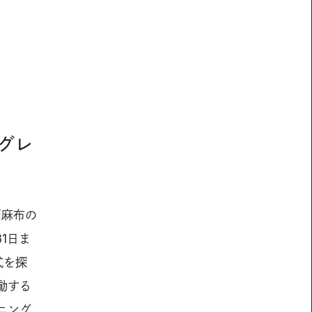
グレ
西麻布の
31日ま
式を探
動する
ニング