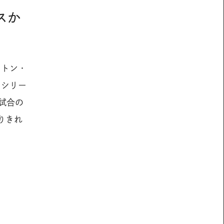
スか
ストン・
ーシリー
、試合の
りきれ