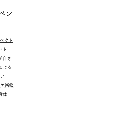
ベン
スペクト
ント
が自身
による
あい
。美術鑑
身体