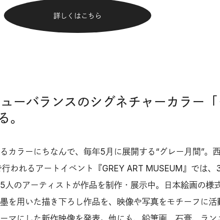
詳しくはこちら
｜ニューバランスのシグネチャーカラー「
る。
るカラーにちなんで、毎年5月に展開する“グレー月間”。
ive〉で行われるアートイベント『GREY ART MUSEUM』では、
5人のアーティストが作品を制作・展示中。日本絵画の様
墨を用いた描き下ろし作品を、映像や写真をモチーフに活
ーマにした新作映像を発表。他にも、鉛筆画、石膏、ラン