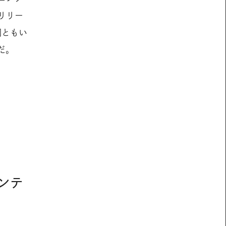
リリー
詞ともい
だ。
ンテ