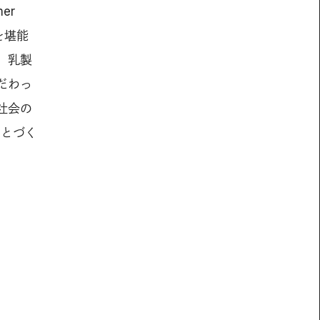
er
を堪能
。乳製
だわっ
社会の
ことづく