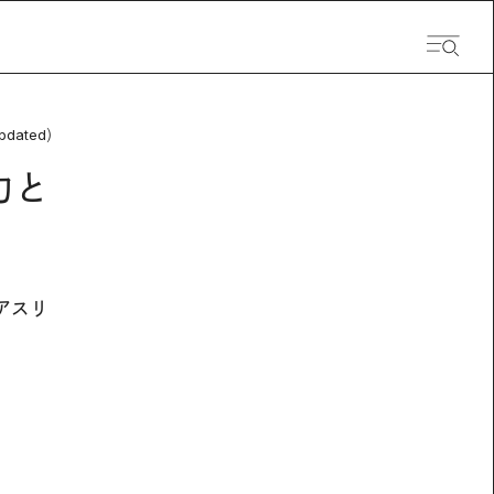
pdated）
力と
アスリ