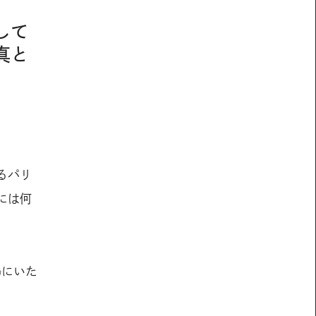
して
真と
るパリ
には何
場にいた