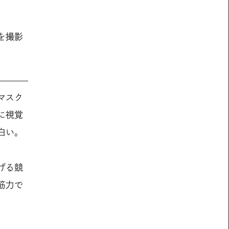
を撮影
マスク
に視覚
白い。
げる競
筋力で