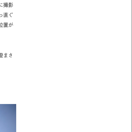
に撮影
っ直ぐ
位置が
澄まさ