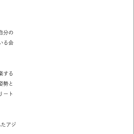
自分の
いる会
楽する
姿勢と
リート
れたアジ